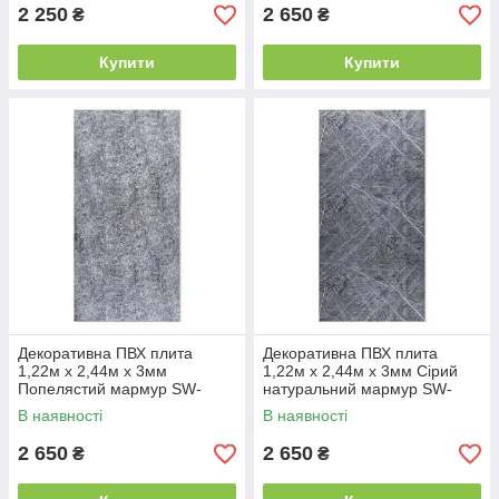
2 250
2 650
₴
₴
Купити
Купити
Декоративна ПВХ плита
Декоративна ПВХ плита
1,22м х 2,44м х 3мм
1,22м х 2,44м х 3мм Сірий
Попелястий мармур SW-
натуральний мармур SW-
00001405
00001406
В наявності
В наявності
2 650
2 650
₴
₴