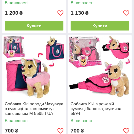
аксесуари, у коробці) ТМ 853
В наявності
В наявності
А
1 200
1 130
₴
₴
Купити
Купити
Собачка Кікі породи Чихуахуа
Собачка Кікі в рожевій
в сумочці та костюмчику з
сумочці бананка, музична -
капюшоном M 5595 I UA
5594
В наявності
В наявності
700
700
₴
₴