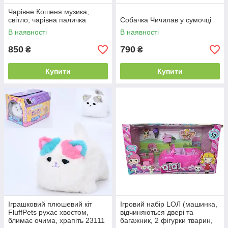
Чарівне Кошеня музика,
світло, чарівна паличка
Собачка Чичилав у сумочці
В наявності
В наявності
850
790
₴
₴
Купити
Купити
Іграшковий плюшевий кіт
Ігровий набір LОЛ (машинка,
FluffPets рухає хвостом,
відчиняються двері та
блимає очима, храпіть 23111
багажник, 2 фігурки тварин,