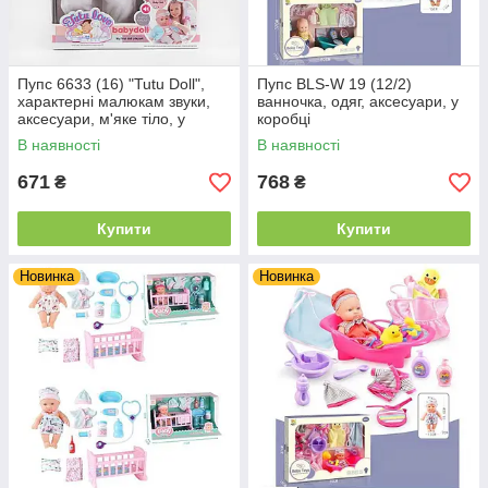
Пупс 6633 (16) "Tutu Doll",
Пупс BLS-W 19 (12/2)
характерні малюкам звуки,
ванночка, одяг, аксесуари, у
аксесуари, м'яке тіло, у
коробці
коробці
В наявності
В наявності
671
768
₴
₴
Купити
Купити
Новинка
Новинка