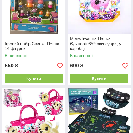
М'яка іграшка Няшка
Ігровий набір Свинка Пеппа
Єдиноріг 659 аксесуари, у
14 фігурок
коробці
В наявності
В наявності
550
690
₴
₴
Купити
Купити