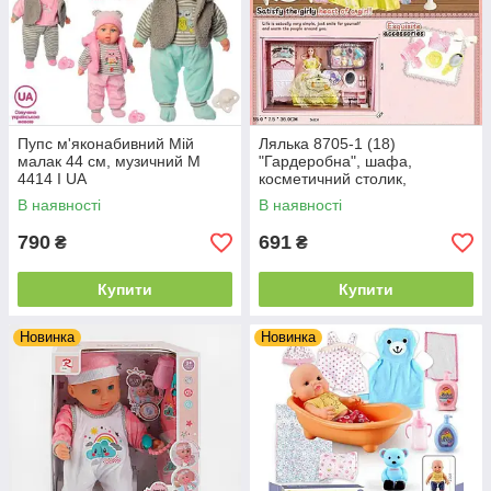
Пупс м'яконабивний Мій
Лялька 8705-1 (18)
малак 44 см, музичний M
"Гардеробна", шафа,
4414 I UA
косметичний столик,
аксесуари, у коробці
В наявності
В наявності
790
691
₴
₴
Купити
Купити
Новинка
Новинка