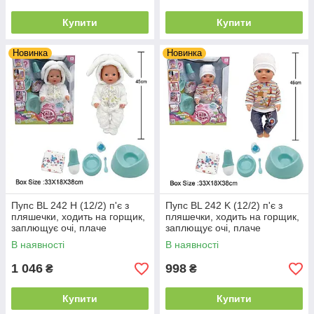
Купити
Купити
Новинка
Новинка
Пупс BL 242 H (12/2) п'є з
Пупс BL 242 K (12/2) п'є з
пляшечки, ходить на горщик,
пляшечки, ходить на горщик,
заплющує очі, плаче
заплющує очі, плаче
сльозами, аксесуари, висота
сльозами, аксесуари, висота
В наявності
В наявності
45 см, в коробці
45 см, в коробці
1 046
998
₴
₴
Купити
Купити