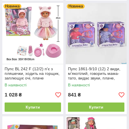
Новинка
Новинка
Пупс BL 242 F (12/2) п'є з
Пупс 1861-9/10 (12) 2 види,
пляшечки, ходить на горщик,
м'якотілий, говорить мама-
заплющує очі, плаче
тато, видає звуки, плаче,
сльозами, аксесуари, висота
сміється, 35 см, 3 аксесуари,
В наявності
В наявності
45 см, в коробці
функціональний
1 028
841
₴
₴
Купити
Купити