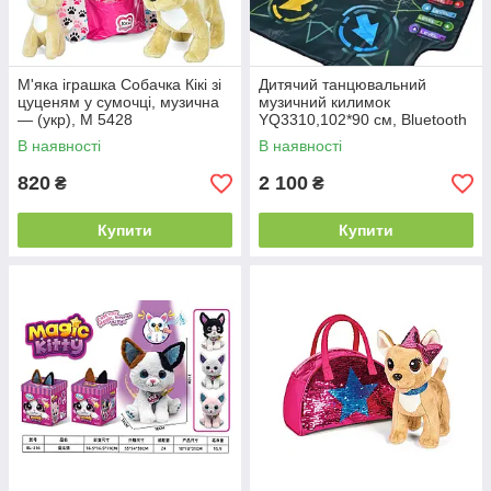
М'яка іграшка Собачка Кікі зі
Дитячий танцювальний
цуценям у сумочці, музична
музичний килимок
— (укр), M 5428
YQ3310,102*90 см, Bluetooth
В наявності
В наявності
820
2 100
₴
₴
Купити
Купити