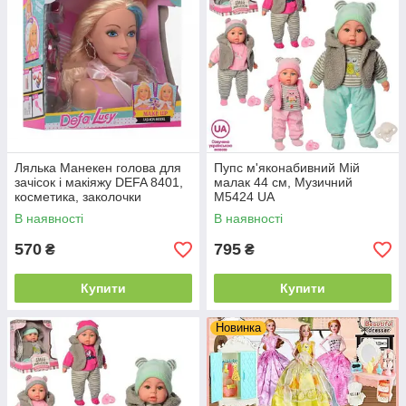
Лялька Манекен голова для
Пупс м'яконабивний Мій
зачісок і макіяжу DEFA 8401,
малак 44 см, Музичний
косметика, заколочки
M5424 UA
В наявності
В наявності
570
795
₴
₴
Купити
Купити
Новинка