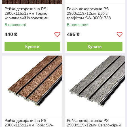
Рейка декоративна PS
Рейка декоративна PS
2900х115х12мм Темно-
2900х119х12мм Дуб з
коричневий із золотими
графітом SW-00001738
вкрапленнями SW-00001737
В наявності
В наявності
440
495
₴
₴
Купити
Купити
Рейка декоративна PS
Рейка декоративна PS
2900х115х12мм Горіх SW-
2900х115х12мм Світло-сірий