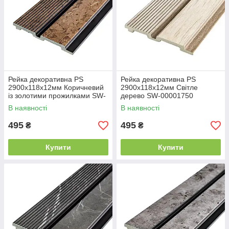
Рейка декоративна PS
Рейка декоративна PS
2900х118х12мм Коричневий
2900х118х12мм Світле
із золотими прожилками SW-
дерево SW-00001750
00001749
В наявності
В наявності
495
495
₴
₴
Купити
Купити