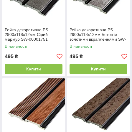
Рейка декоративна PS
Рейка декоративна PS
2900х118х12мм Сірий
2900х118х12мм Бетон із
мармур SW-00001751
золотими вкрапленнями SW-
00001752
В наявності
В наявності
495
495
₴
₴
Купити
Купити