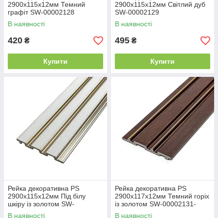
2900х115х12мм Темний
2900х115х12мм Світлий дуб
графіт SW-00002128
SW-00002129
В наявності
В наявності
420
495
₴
₴
Купити
Купити
Рейка декоративна PS
Рейка декоративна PS
2900х115х12мм Під білу
2900х117х12мм Темний горіх
шкіру із золотом SW-
із золотом SW-00002131-
00002130
В наявності
В наявності