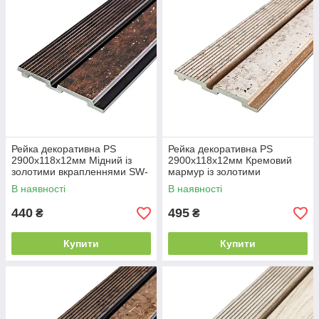
Рейка декоративна PS
Рейка декоративна PS
2900х118х12мм Мідний із
2900х118х12мм Кремовий
золотими вкрапленнями SW-
мармур із золотими
00001747
вкрапленнями SW-00001748
В наявності
В наявності
440
495
₴
₴
Купити
Купити