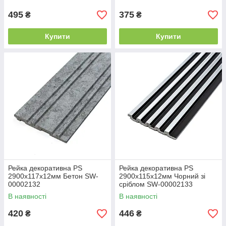
495
375
₴
₴
Купити
Купити
Рейка декоративна PS
Рейка декоративна PS
2900х117х12мм Бетон SW-
2900х115х12мм Чорний зі
00002132
сріблом SW-00002133
В наявності
В наявності
420
446
₴
₴