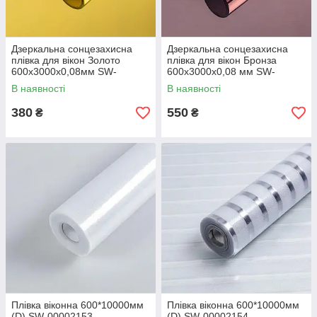
Дзеркальна сонцезахисна
Дзеркальна сонцезахисна
плівка для вікон Золото
плівка для вікон Бронза
600х3000х0,08мм SW-
600х3000х0,08 мм SW-
00002720
00002721
В наявності
В наявності
380
550
₴
₴
Плівка віконна 600*10000мм
Плівка віконна 600*10000мм
(D) SW-00002153
(D) SW-00002154