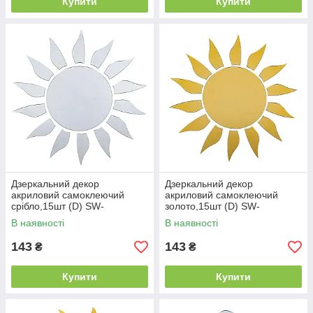
Купити
Купити
Дзеркальний декор
Дзеркальний декор
акриловий самоклеючий
акриловий самоклеючий
срібло,15шт (D) SW-
золото,15шт (D) SW-
00002501
00002502
В наявності
В наявності
143
143
₴
₴
Купити
Купити