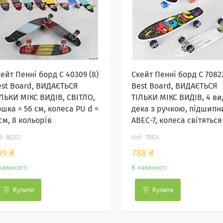
ейт Пенні борд С 40309 (8)
Скейт Пенні борд C 70822
est Board, ВИДАЄТЬСЯ
Best Board, ВИДАЄТЬСЯ
ІЛЬКИ МІКС ВИДІВ, СВІТЛО,
ТІЛЬКИ МІКС ВИДІВ, 4 ви
шка = 56 см, колеса PU d =
дека з ручкою, підшипн
см, 8 кольорів
ABEC-7, колеса світяться
86202
79924
99 ₴
788 ₴
наявності
В наявності
Купити
Купити