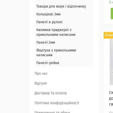
В 
Товари для моря і відпочинку
Кольорові 3мм
Панелі в рулоні
Килимки придверні з
прикольними написами
Нови
Панелі 2мм
Фартухи з прикольними
написами
Панелі-рейки
Про нас
Відгуки
Ск
Доставка та оплата
до
Політика конфіденційності
св