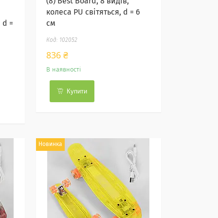
(8) Best Board, 8 видів,
колеса PU світяться, d = 6
 d =
см
102052
836 ₴
В наявності
Купити
Новинка