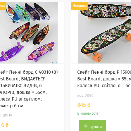
нка
Новинка
ейт Пенні борд C 40310 (8)
Скейт Пенні борд Р 15909
est Board, ВИДАЄТЬСЯ
Best Board, дошка = 55см
ІЛЬКИ МІКС ВИДІВ, 6
колеса PU, світло, d = 6
ОЛОРІВ, дошка = 55см,
74536
леса PU зі світлом,
845 ₴
іаметр 6 см
В наявності
85419
16 ₴
Купити