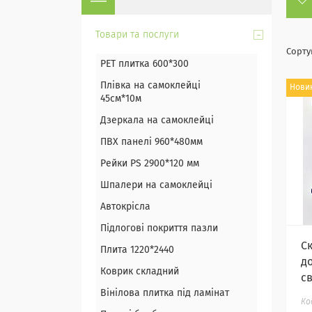
Товари та послуги
PET плитка 600*300
Плівка на самоклейці
Нови
45см*10м
Дзеркала на самоклейці
ПВХ панелі 960*480мм
Рейки PS 2900*120 мм
Шпалери на самоклейці
Автокрісла
Підлогові покриття пазли
Ск
Плита 1220*2440
до
Коврик складний
св
Вінілова плитка під ламінат