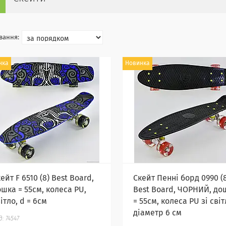
нка
Новинка
ейт F 6510 (8) Best Board,
Скейт Пенні борд 0990 (
шка = 55см, колеса PU,
Best Board, ЧОРНИЙ, до
ітло, d = 6см
= 55см, колеса PU зі сві
діаметр 6 см
74547