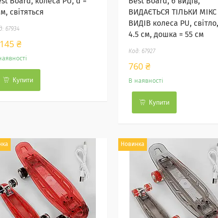
st Board, колеса PU, d =
Best Board, 6 видів,
м, світяться
ВИДАЄТЬСЯ ТІЛЬКИ МІКС
ВИДІВ колеса PU, світло,
67934
4.5 см, дошка = 55 см
 145 ₴
67927
наявності
760 ₴
Купити
В наявності
Купити
нка
Новинка