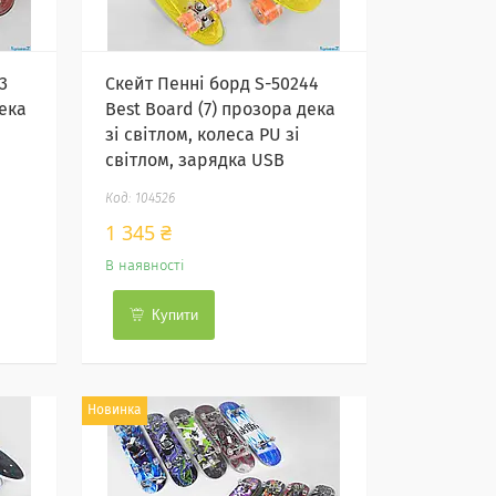
3
Скейт Пенні борд S-50244
дека
Best Board (7) прозора дека
зі світлом, колеса PU зі
світлом, зарядка USB
104526
1 345 ₴
В наявності
Купити
Новинка