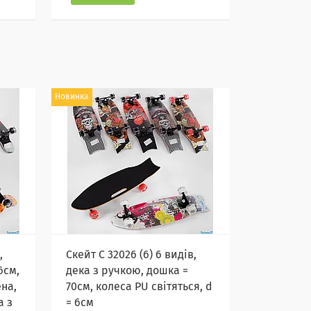
Новинка
,
Скейт С 32026 (6) 6 видів,
6см,
дека з ручкою, дошка =
на,
70см, колеса PU світяться, d
а з
= 6см