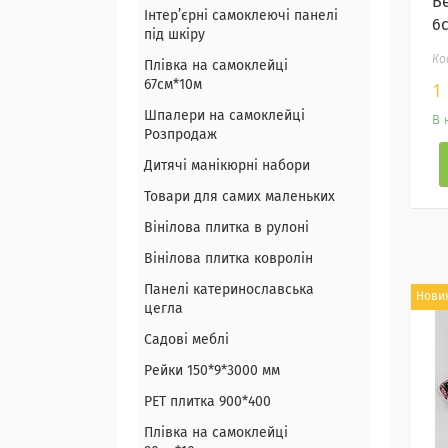
Be
Інтер’єрні самоклеючі панелі
6с
під шкіру
Плівка на самоклейці
67см*10м
1
Шпалери на самоклейці
В 
Розпродаж
Дитячі манікюрні набори
Товари для самих маленьких
Вінілова плитка в рулоні
Вінілова плитка ковролін
Панелі катеринославська
Нови
цегла
Садові меблі
Рейки 150*9*3000 мм
PET плитка 900*400
Плівка на самоклейці