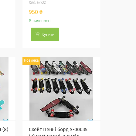
67932
950 ₴
В наявності
Купити
Новинка
 (8)
Скейт Пенні борд S-00635