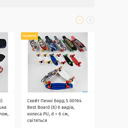
Новинка
8)
Скейт Пенні борд S 00164
шка
Best Board (6) 6 видів,
тлом,
колеса PU, d = 6 см,
світяться