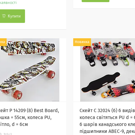
наявності
Купити
нка
Новинка
ейт Р 14209 (8) Best Board,
Скейт С 32024 (6) 6 видів
шка = 55см, колеса PU,
колеса світяться PU d = 
ітло, d = 6см
6 шарів канадського кле
підшипники ABEC-9, дек