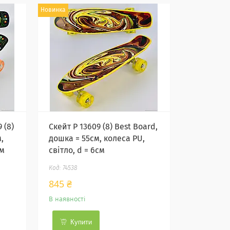
Новинка
 (8)
Скейт Р 13609 (8) Best Board,
,
дошка = 55см, колеса PU,
см
світло, d = 6см
74538
845 ₴
В наявності
Купити