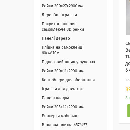
Рейки 200х27х2900мм
Дерев`яні іграшки
Покриття вінілове
самоклеюче 3D рейки
Панелі дерево
Ск
Плівка на самоклейці
B
60см*10м
Т
Підлоговий вінил у рулонах
до
6 
Рейки 200х11х2900 мм
Контейнери для зберігання
8
Іграшки для дівчаток
Панелі кладка
В 
Рейки 205х14х2900 мм
Етажерки мобільні
Вінілова плитка 457*457