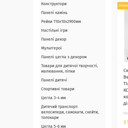
Конструктори
Нови
Панелі камінь
Рейки 110х10х2900мм
Настільні ігри
Панелі декор
Мультгерої
Панелі цегла з декором
Товари для дитячої творчості,
Ск
малювання, ліпки
B
Панелі дитячі
Т
Спортивні товари
К
ко
Цегла 3-4 мм
д
Дитячий транспорт:
велосипеди, самокати, скейти,
толокари
8
Цегла 5-6 мм