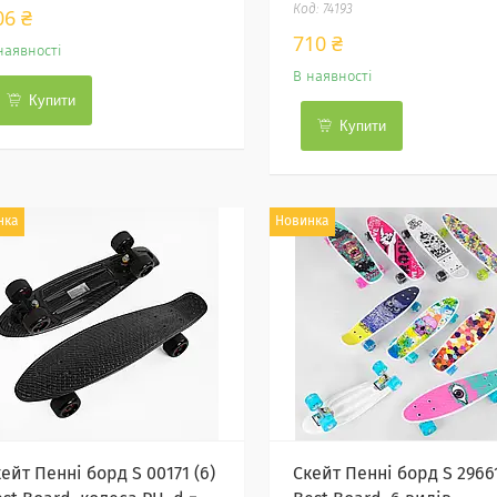
74193
06 ₴
710 ₴
наявності
В наявності
Купити
Купити
нка
Новинка
ейт Пенні борд S 00171 (6)
Скейт Пенні борд S 29661