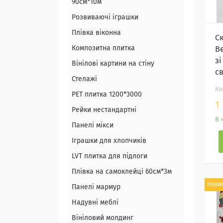
90см*10м
Розвиваючі іграшки
Плівка віконна
С
Композитна плитка
Be
зі
Вінілові картини на стіну
с
Стелажі
PЕT плитка 1200*3000
1
Рейки нестандартні
В 
Панелі мікси
Іграшки для хлопчиків
LVT плитка для підлоги
Плівка на самоклейці 60см*3м
Нови
Панелі мармур
Надувні меблі
Вініловий молдинг