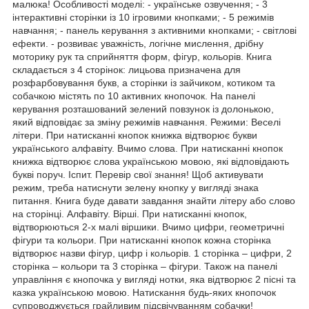
малюка! Особливості моделі: - українське озвучення; - 3
інтерактивні сторінки із 10 ігровими кнопками; - 5 режимів
навчання; - панель керування з активними кнопками; - світлові
ефекти. - розвиває уважність, логічне мислення, дрібну
моторику рук та сприйняття форм, фігур, кольорів. Книга
складається з 4 сторінок: лицьова призначена для
розфарбовування букв, а сторінки із зайчиком, котиком та
собачкою містять по 10 активних кнопочок. На панелі
керування розташований зелений повзунок із долонькою,
який відповідає за зміну режимів навчання. Режими: Веселі
літери. При натисканні кнопок книжка відтворює букви
українського алфавіту. Вчимо слова. При натисканні кнопок
книжка відтворює слова українською мовою, які відповідають
букві поруч. Іспит. Перевір свої знання! Щоб активувати
режим, треба натиснути зелену кнопку у вигляді знака
питання. Книга буде давати завдання знайти літеру або слово
на сторінці. Алфавіту. Вірші. При натисканні кнопок,
відтворюються 2-х малі віршики. Вчимо цифри, геометричні
фігури та кольори. При натисканні кнопок кожна сторінка
відтворює назви фігур, цифр і кольорів. 1 сторінка – цифри, 2
сторінка – кольори та 3 сторінка – фігури. Також на панелі
управління є кнопочка у вигляді нотки, яка відтворює 2 пісні та
казка українською мовою. Натискання будь-яких кнопочок
супроводжується грайливим підсвічуванням собачки!