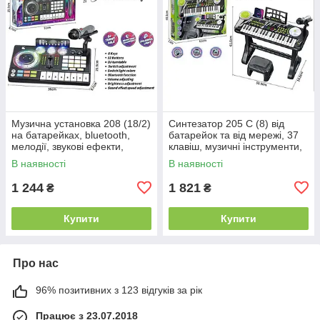
Музична установка 208 (18/2)
Синтезатор 205 C (8) від
на батарейках, bluetooth,
батарейок та від мережі, 37
мелодії, звукові ефекти,
клавіш, музичні інструменти,
запис, підсвічування,
звукові ефекти, регулювання
В наявності
В наявності
інтерактивні ігри, мікрофон,
ритму та гучності,
1 244
1 821
₴
₴
Купити
Купити
Про нас
96% позитивних з 123 відгуків за рік
Працює з 23.07.2018