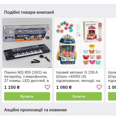
Подібні товари компанії
Піаніно MQ 805 (18/2) на
Ігровий автомат G 230 A
Ігро
батарейці, з мікрофоном,
Штрих =40092 (9)
Штри
37 клавіш, LED дисплей, в
підсвічування, мелодії, на
підс
коробці
батарейках та від мережі,
бата
1 150
1 060
1 0
₴
₴
USB-кабель, в коробці
USB-
Купити
Купити
Акційні пропозиції та новинки