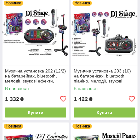
Новинка
Новинка
Музична установка 202 (12/2)
Музична установка 203 (10)
на батарейках, bluetooth,
на батарейках, bluetooth,
мелодії, звукові ефекти,
піаніно, мелодії, звукові
запис, підсвічування,
ефекти, запис, підсвічування,
В наявності
В наявності
мікрофон, стійка, в коробці
мікрофон, стійка, в
1 332
1 422
₴
₴
Купити
Купити
Новинка
Новинка