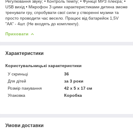
Регулювання звуку; • Контроль темпу; • Функції МР3 плеєра; •
USB вихід • Мікрофон З цими характеристиками дитина зможе
тренувати гру, спробувати свої сили у створенні музики та
просто проводити час весело. Працює від батарейок 1,5V
"AA" - 4шт. (Не входять до комплекту).
Приховати
Характеристики
Користувальницькі характеристики
У скриньці
36
Для дітей
за 3 роки
Розмір пакування
42 х 5 х 17 см
Упаковка
Коробка
Умови доставки