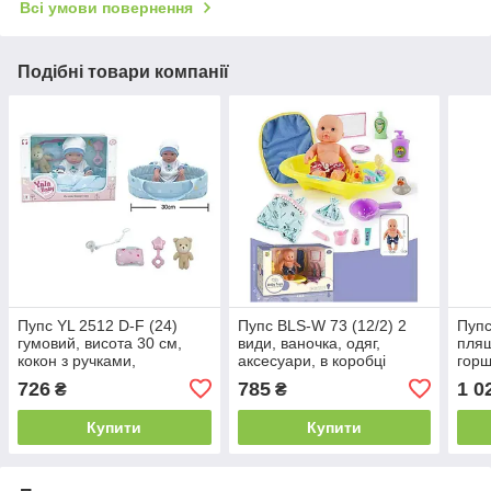
Всі умови повернення
Подібні товари компанії
Пупс YL 2512 D-F (24)
Пупс BLS-W 73 (12/2) 2
Пупс
гумовий, висота 30 см,
види, ваночка, одяг,
пляш
кокон з ручками,
аксесуари, в коробці
горщ
подушечка, брязкальце,
плач
726
785
1 0
₴
₴
пустушка, в коробці
аксе
коро
Купити
Купити