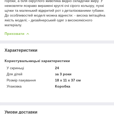
горбки, а біля округлого животика видно складочки жиру. У
немовляти яскраво виражені круглі очі сірого кольору, пухкі
щічки та маленький відкритий рот з деталізованими губами.
До особливостей моделі можна віднести: - висока імітаційна
якість моделі; - дизайнерський одяг з високоякісного
матеріалу.
Приховати
Характеристики
Користувальницькі характеристики
У скриньці
24
Для дітей
за 3 роки
Розмір пакування
18 х 11 х 37 см
Упаковка
Коробка
Умови доставки