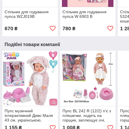
Стільчик для годування
Стільчик для годування
Стіл
пупса WZJ019B
пупса W 6903 B
5324
коши
670
780
1 2
₴
₴
Подібні товари компанії
Пупс музичний
Пупс BL 242 R (12/2) п'є з
Пупс
інтерактивний Диво Маля
пляшечки, ходить на
пляш
43 см, українською,
горщик, заплющує очі,
горщ
сенсорний, п’є, пісяє, з
плаче сльозами,
плач
1 155
1 008
1 1
₴
₴