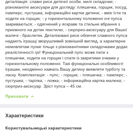
деталізація: славні риси дитячої особи, милі складочки; -
різноманітні аксесуари для догляду: пляшечка, горщик, посуд,
памперс, пустушка, інформаційні картки дитини; - вміє їсти та
ходити на горщик; - у горизонтальному положенні очі пупса
закриваються; - одягнений у яскраве та стильне вбрання з
приємного на дотик текстилю; - сюрприз-аксесуару для Вашої
малечі - браслетик. Деталізовані риси обличчя славного пупса
надають іграшці зворушливий зовнішній вигляд, а характерне
немовлятам пухке тільце з різноманітними складочками додає
реалістичності грі! Функціональний пупс може пити з
пляшечки, ходити на горщик і спати із закритими очками у
горизонтальному положенні. Такі функціональні особливості
іграшки, неодмінно навчать Вашу дитину виявляти турботу та
ласку. Комплектація: - пупс; - горщик; - пляшечка; - памперс; -
пустушка; - тарілка; - ложка; - інформаційна картка малюка; -
сюрприз-аксесуар. Зріст пупса – 45 см.
Приховати
Характеристики
Користувальницькі характеристики