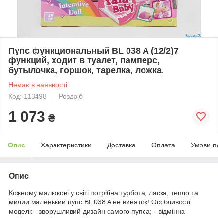
Пупс функциональный BL 038 A (12/2)7
функций, ходит в туалет, памперс,
бутылочка, горшок, тарелка, ложка,
Немає в наявності
Код: 113498
Роздріб
1 073
₴
Опис
Характеристики
Доставка
Оплата
Умови п
Опис
Кожному малюкові у світі потрібна турбота, ласка, тепло та
милий маленький пупс BL 038 A не виняток! Особливості
моделі: - зворушливий дизайн самого пупса; - відмінна