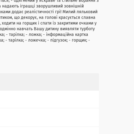
ться; - одягнений у яскраве та стильне вбрання з
а надають іграшці зворушливий зовнішній
чками додає реалістичності грі! Милий ляльковий
иком, що декорує, на голові красується славна
 ходити на горщик і спати із закритими очками у
еодмінно навчать Вашу дитину виявляти турботу
ка; - тарілка; - ложка; - інформаційна картка
а; - тарілка; - ложечка; - підгузок; - горщик; -