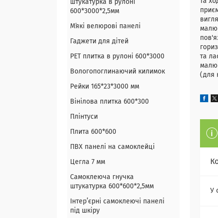
та хо
штукатурка в рулоні
приєм
600*3000*2,5мм
вигля
Мʼякі велюрові панелі
малюк
пов'я
Гаджети для дітей
гориз
PET плитка в рулоні 600*3000
та ла
малюк
Вологопоглинаючий килимок
(для 
Рейки 165*23*3000 мм
Вінілова плитка 600*300
Плінтуси
Плита 600*600
ПВХ панелі на самоклейці
К
Цегла 7 мм
Самоклеюча гнучка
штукатурка 600*600*2,5мм
У 
Інтер’єрні самоклеючі панелі
під шкіру