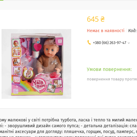
645 ₴
Немає в наявності
Код
+380 (66) 263-97-47
повернення товару протяг
му малюкові у світі потрібна турбота, ласка і тепло та милий мале
і: - зворушливий дизайн самого пупса; - детальна деталізація: сла
манітні аксесуари для догляду: пляшечка, горщик, посуд, памперс, п