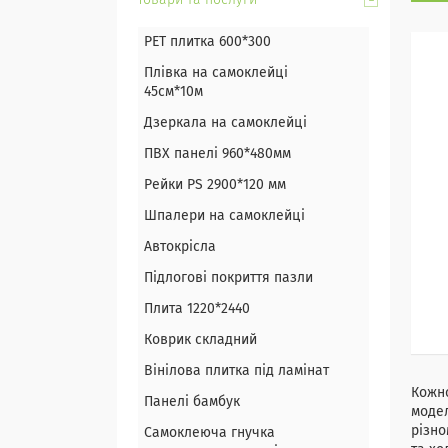
Товари та послуги
PET плитка 600*300
Плівка на самоклейці
45см*10м
Дзеркала на самоклейці
ПВХ панелі 960*480мм
Рейки PS 2900*120 мм
Шпалери на самоклейці
Автокрісла
Підлогові покриття пазли
Плита 1220*2440
Коврик складний
Вінілова плитка під ламінат
Кожно
Панелі бамбук
модел
різно
Самоклеюча гнучка