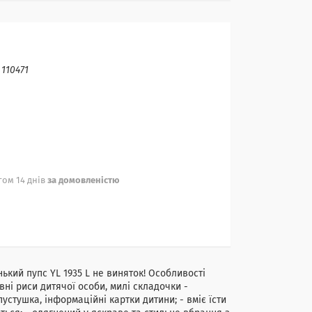
:
110471
ом 14 днів
за домовленістю
нький пупс YL 1935 L не виняток! Особливості
вні риси дитячої особи, милі складочки -
устушка, інформаційні картки дитини; - вміє їсти