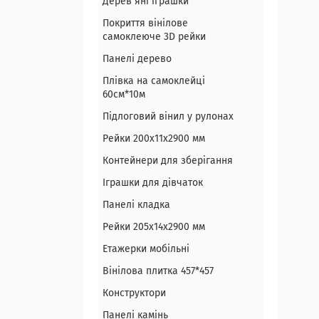
Дерев`яні іграшки
Покриття вінілове
самоклеюче 3D рейки
Панелі дерево
Плівка на самоклейці
60см*10м
Підлоговий вінил у рулонах
Рейки 200х11х2900 мм
Контейнери для зберігання
Іграшки для дівчаток
Панелі кладка
Рейки 205х14х2900 мм
Етажерки мобільні
Вінілова плитка 457*457
Конструктори
Панелі камінь