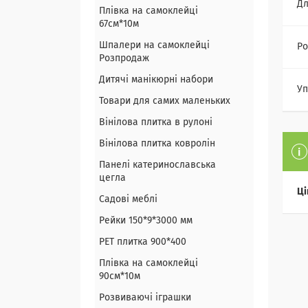
Дл
Плівка на самоклейці
67см*10м
Шпалери на самоклейці
Ро
Розпродаж
Дитячі манікюрні набори
Уп
Товари для самих маленьких
Вінілова плитка в рулоні
Вінілова плитка ковролін
Панелі катеринославська
цегла
Ці
Садові меблі
Рейки 150*9*3000 мм
PET плитка 900*400
Плівка на самоклейці
90см*10м
Розвиваючі іграшки