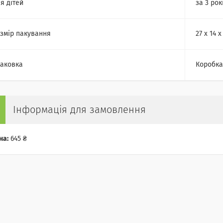
я дітей
за 3 рок
змір пакування
27 х 14 х
аковка
Коробка
Інформація для замовлення
на:
645 ₴