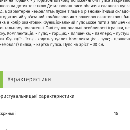
дити на горщик; - у горизонтальному положенні очі пупса закриваю
ного на дотик текстилю Деталізовані риси обличчя славного пупс
д, а характерне немовлятам пухке тільце з різноманітними складо
 одягнений у в'язаний комбінезончик з рожевою окантовкою і бант
зка в колір окантовки. Функціональний пупс може пити з пляшечки,
онтальному положенні. Такі функціональні особливості іграшки, н
ску. Комплектація: - пупс; - горщик; - пляшечка; - памперс; - пустуш
а. Функції: - їсть; - ходить у туалет. Комплектація: - пупс; - пляшечк
немовлят) пипка; - картка пупса. Пупс на зріст – 30 см.
Характеристики
ористувальницькі характеристики
скриньці
16