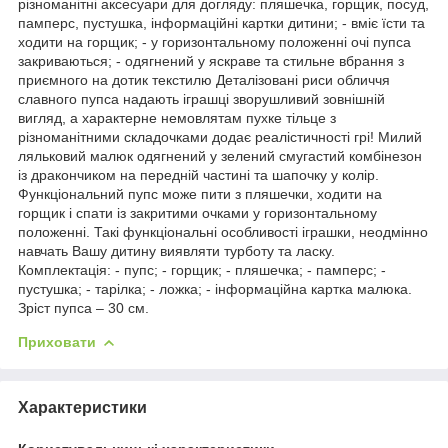
різноманітні аксесуари для догляду: пляшечка, горщик, посуд,
памперс, пустушка, інформаційні картки дитини; - вміє їсти та
ходити на горщик; - у горизонтальному положенні очі пупса
закриваються; - одягнений у яскраве та стильне вбрання з
приємного на дотик текстилю Деталізовані риси обличчя
славного пупса надають іграшці зворушливий зовнішній
вигляд, а характерне немовлятам пухке тільце з
різноманітними складочками додає реалістичності грі! Милий
ляльковий малюк одягнений у зелений смугастий комбінезон
із дракончиком на передній частині та шапочку у колір.
Функціональний пупс може пити з пляшечки, ходити на
горщик і спати із закритими очками у горизонтальному
положенні. Такі функціональні особливості іграшки, неодмінно
навчать Вашу дитину виявляти турботу та ласку.
Комплектація: - пупс; - горщик; - пляшечка; - памперс; -
пустушка; - тарілка; - ложка; - інформаційна картка малюка.
Зріст пупса – 30 см.
Приховати
Характеристики