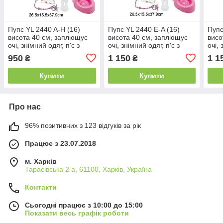
Пупс YL 2440 A-H (16)
Пупс YL 2440 E-A (16)
Пупс
висота 40 см, заплющує
висота 40 см, заплющує
висо
очі, знімний одяг, п'є з
очі, знімний одяг, п'є з
очі, 
пляшечки, ходить на
пляшечки, ходить на
пляш
950
1 150
1 1
₴
₴
горщик, аксесуари, в
горщик, аксесуари, в
горщ
коробці
коро
Купити
Купити
Про нас
96% позитивних з 123 відгуків за рік
Працює з 23.07.2018
м. Харків
Тарасівська 2 а, 61100, Харків, Україна
Контакти
Сьогодні працює з 10:00 до 15:00
Показати весь графік роботи