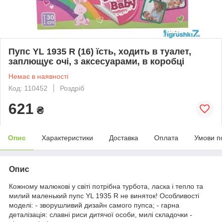
Пупс YL 1935 R (16) їсть, ходить в туалет,
заплющує очі, з аксесуарами, в коробці
Немає в наявності
Код: 110452
Роздріб
621
₴
Опис
Характеристики
Доставка
Оплата
Умови п
Опис
Кожному малюкові у світі потрібна турбота, ласка і тепло та
милий маленький пупс YL 1935 R не виняток! Особливості
моделі: - зворушливий дизайн самого пупса; - гарна
деталізація: славні риси дитячої особи, милі складочки -