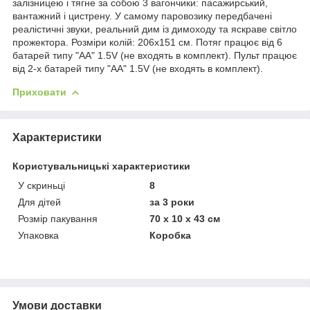
залізницею і тягне за собою 3 вагончики: пасажирський,
вантажний і цистрену. У самому паровозику передбачені
реалістичні звуки, реальний дим із димоходу та яскраве світло
прожектора. Розміри колій: 206х151 см. Потяг працює від 6
батарей типу "АА" 1.5V (не входять в комплект). Пульт працює
від 2-х батарей типу "АА" 1.5V (не входять в комплект).
Приховати
Характеристики
Користувальницькі характеристики
У скриньці
8
Для дітей
за 3 роки
Розмір пакування
70 х 10 х 43 см
Упаковка
Коробка
Умови доставки