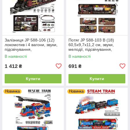
Залізниця JP 588-106 (12)
Потяг JP 588-103 B (18)
локомотив і 4 вагони, звуки,
60,5х9,7х11,2 см, звуки,
підсвічування,
мелодії, підсвічування,
парогенерація, на
парогенерація, інерція, 2
В наявності
В наявності
батарейках, в коробці
вагони і локомотив, в коробці
1 412
691
₴
₴
Купити
Купити
Новинка
Новинка