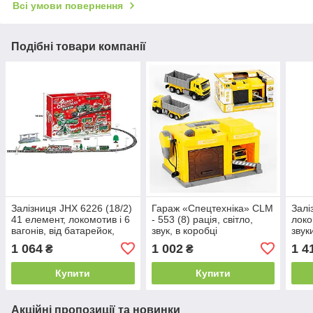
Всі умови повернення
Подібні товари компанії
Залізниця JHX 6226 (18/2)
Гараж «Спецтехніка» CLM
Залі
41 елемент, локомотив і 6
- 553 (8) рація, світло,
локо
вагонів, від батарейок,
звук, в коробці
звук
мелодія, підсвічування, в
паро
1 064
1 002
1 4
₴
₴
коробці
бата
Купити
Купити
Акційні пропозиції та новинки