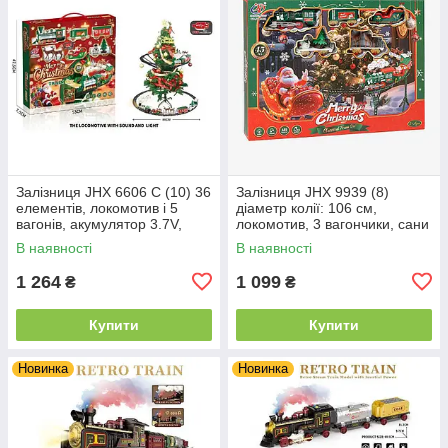
Залізниця JHX 6606 C (10) 36
Залізниця JHX 9939 (8)
елементів, локомотив і 5
діаметр колії: 106 см,
вагонів, акумулятор 3.7V,
локомотив, 3 вагончики, сани
мелодія, підсвічування,
з Сантою, підсвічування,
В наявності
В наявності
парогенерація, кріплення
мелодії, автоматичний рух
1 264
1 099
₴
₴
Купити
Купити
Новинка
Новинка