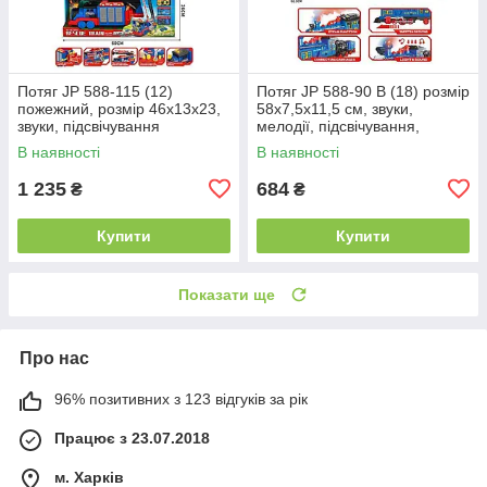
Потяг JP 588-115 (12)
Потяг JP 588-90 B (18) розмір
пожежний, розмір 46х13х23,
58х7,5х11,5 см, звуки,
звуки, підсвічування
мелодії, підсвічування,
проблискових маячків,
парогенерація, інерція,
В наявності
В наявності
подача води з водомету,
локомотив і 2 вагони, в
висувна
1 235
684
₴
₴
Купити
Купити
Показати ще
Про нас
96% позитивних з 123 відгуків за рік
Працює з 23.07.2018
м. Харків