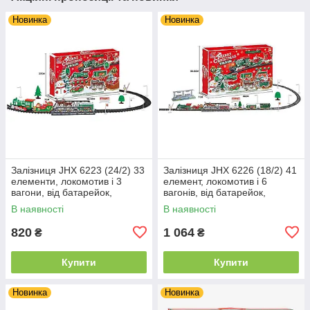
Новинка
Новинка
Залізниця JHX 6223 (24/2) 33
Залізниця JHX 6226 (18/2) 41
елементи, локомотив і 3
елемент, локомотив і 6
вагони, від батарейок,
вагонів, від батарейок,
мелодія, підсвічування, в
мелодія, підсвічування, в
В наявності
В наявності
коробці
коробці
820
1 064
₴
₴
Купити
Купити
Новинка
Новинка