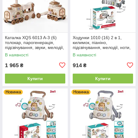
Каталка XQS 6013 A-3 (6)
Ходунки 1010 (16) 2 в 1,
толокар, парогенерація,
килимок, піаніно,
підсвічування, звуки, мелодії,
підсвічування, мелодії, ноти,
цифри, абетка, озвучено
регулювання швидкості коліс,
В наявності
В наявності
англійською мовою, сортер,
4 брязкальця-підвіски, в
1 965
914
₴
₴
Купити
Купити
Новинка
Новинка