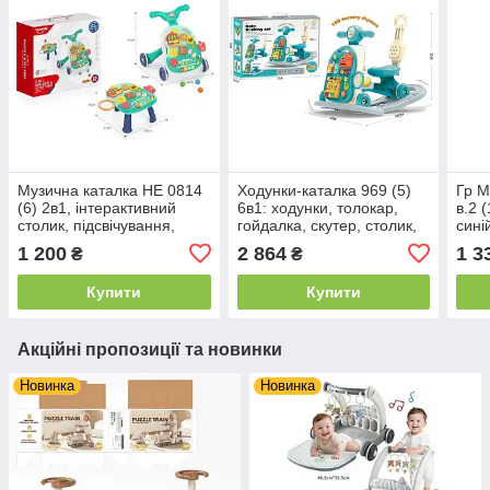
Музична каталка НЕ 0814
Ходунки-каталка 969 (5)
Гр М
(6) 2в1, інтерактивний
6в1: ходунки, толокар,
в.2 
столик, підсвічування,
гойдалка, скутер, столик,
сині
музичне піаніно, сортер,
ігрова панель, звук,
1 200
2 864
1 3
₴
₴
баскетбольна
підсвічування, піаніно,
батьківська
Купити
Купити
Акційні пропозиції та новинки
Новинка
Новинка