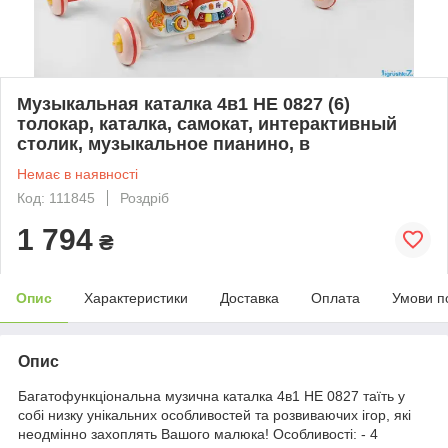
Музыкальная каталка 4в1 НЕ 0827 (6)
толокар, каталка, самокат, интерактивный
столик, музыкальное пианино, в
Немає в наявності
Код: 111845
Роздріб
1 794
₴
Опис
Характеристики
Доставка
Оплата
Умови п
Опис
Багатофункціональна музична каталка 4в1 НЕ 0827 таїть у
собі низку унікальних особливостей та розвиваючих ігор, які
неодмінно захоплять Вашого малюка! Особливості: - 4