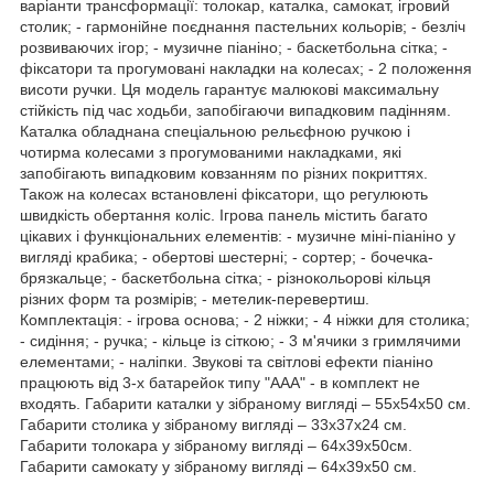
варіанти трансформації: толокар, каталка, самокат, ігровий
столик; - гармонійне поєднання пастельних кольорів; - безліч
розвиваючих ігор; - музичне піаніно; - баскетбольна сітка; -
фіксатори та прогумовані накладки на колесах; - 2 положення
висоти ручки. Ця модель гарантує малюкові максимальну
стійкість під час ходьби, запобігаючи випадковим падінням.
Каталка обладнана спеціальною рельєфною ручкою і
чотирма колесами з прогумованими накладками, які
запобігають випадковим ковзанням по різних покриттях.
Також на колесах встановлені фіксатори, що регулюють
швидкість обертання коліс. Ігрова панель містить багато
цікавих і функціональних елементів: - музичне міні-піаніно у
вигляді крабика; - обертові шестерні; - сортер; - бочечка-
брязкальце; - баскетбольна сітка; - різнокольорові кільця
різних форм та розмірів; - метелик-перевертиш.
Комплектація: - ігрова основа; - 2 ніжки; - 4 ніжки для столика;
- сидіння; - ручка; - кільце із сіткою; - 3 м'ячики з гримлячими
елементами; - наліпки. Звукові та світлові ефекти піаніно
працюють від 3-х батарейок типу "ААА" - в комплект не
входять. Габарити каталки у зібраному вигляді – 55х54х50 см.
Габарити столика у зібраному вигляді – 33х37х24 см.
Габарити толокара у зібраному вигляді – 64х39х50см.
Габарити самокату у зібраному вигляді – 64х39х50 см.