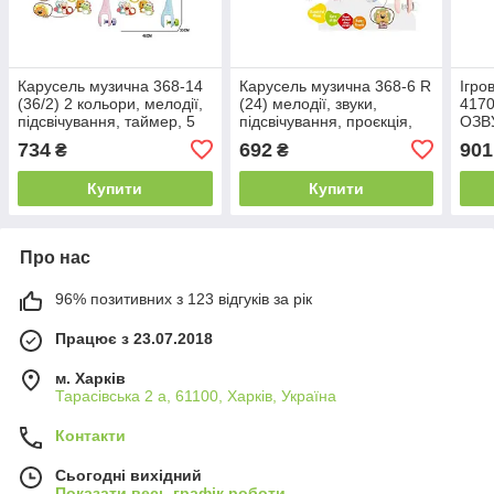
Карусель музична 368-14
Карусель музична 368-6 R
Ігро
(36/2) 2 кольори, мелодії,
(24) мелодії, звуки,
4170
підсвічування, таймер, 5
підсвічування, проєкція,
ОЗВ
підвісок-брязкалець, пульт,
таймер вимкнення, пульт,
УКР
734
692
901
₴
₴
в коробці
в коробці
підс
пісн
Купити
Купити
Про нас
96% позитивних з 123 відгуків за рік
Працює з 23.07.2018
м. Харків
Тарасівська 2 а, 61100, Харків, Україна
Контакти
Сьогодні вихідний
Показати весь графік роботи