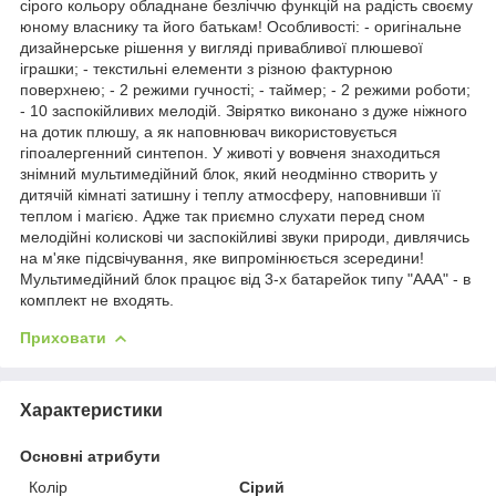
сірого кольору обладнане безліччю функцій на радість своєму
юному власнику та його батькам! Особливості: - оригінальне
дизайнерське рішення у вигляді привабливої ​​плюшевої
іграшки; - текстильні елементи з різною фактурною
поверхнею; - 2 режими гучності; - таймер; - 2 режими роботи;
- 10 заспокійливих мелодій. Звірятко виконано з дуже ніжного
на дотик плюшу, а як наповнювач використовується
гіпоалергенний синтепон. У животі у вовченя знаходиться
знімний мультимедійний блок, який неодмінно створить у
дитячій кімнаті затишну і теплу атмосферу, наповнивши її
теплом і магією. Адже так приємно слухати перед сном
мелодійні колискові чи заспокійливі звуки природи, дивлячись
на м'яке підсвічування, яке випромінюється зсередини!
Мультимедійний блок працює від 3-х батарейок типу "ААА" - в
комплект не входять.
Приховати
Характеристики
Основні атрибути
Колір
Сірий