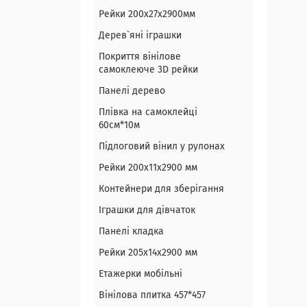
Рейки 200х27х2900мм
Дерев`яні іграшки
Покриття вінілове
самоклеюче 3D рейки
Панелі дерево
Плівка на самоклейці
60см*10м
Підлоговий вінил у рулонах
Рейки 200х11х2900 мм
Контейнери для зберігання
Іграшки для дівчаток
Панелі кладка
Рейки 205х14х2900 мм
Етажерки мобільні
Вінілова плитка 457*457