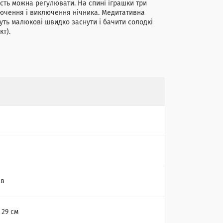
ість можна регулювати. На спині іграшки три
ключення і виключення нічника. Медитативна
уть малюкові швидко заснути і бачити солодкі
кт).
ів
х 29 см