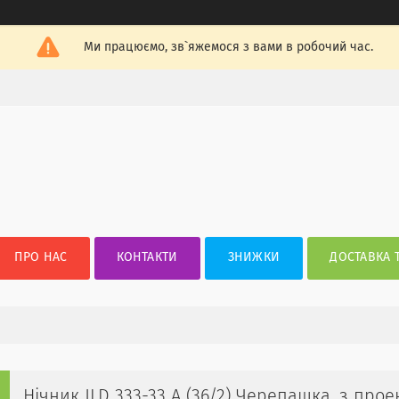
Ми працюємо, зв`яжемося з вами в робочий час.
ПРО НАС
КОНТАКТИ
ЗНИЖКИ
ДОСТАВКА 
Нічник JLD 333-33 A (36/2) Черепашка, з проек