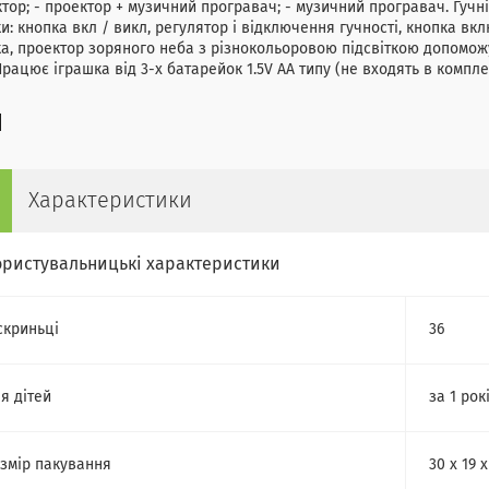
тор; - проектор + музичний програвач; - музичний програвач. Гучн
и: кнопка вкл / викл, регулятор і відключення гучності, кнопка в
а, проектор зоряного неба з різнокольоровою підсвіткою допомож
Працює іграшка від 3-х батарейок 1.5V АА типу (не входять в компле
Характеристики
ористувальницькі характеристики
скриньці
36
я дітей
за 1 рок
змір пакування
30 х 19 