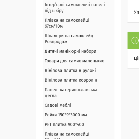
Інтер’єрні самоклеючі панелі
під шкіру
Уп
Плівка на самоклейці
67см*10м
Шпалери на самоклейці
Розпродаж
Дитячі манікюрні набори
Ці
Товари для самих маленьких
Вінілова плитка в рулоні
Вінілова плитка ковролін
Панелі катеринославська
цегла
Садові меблі
Рейки 150*9*3000 мм
PET плитка 900*400
Плівка на самоклейці