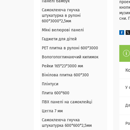
Панелі бамбук
проек
кнопк
Самоклеюча гнучка
музик
штукатурка в рулоні
сни. 
600*3000*2,5мм
Мʼякі велюрові панелі
Гаджети для дітей
PET плитка в рулоні 600*3000
Вологопоглинаючий килимок
Рейки 165*23*3000 мм
К
Вінілова плитка 600*300
Плінтуси
У 
Плита 600*600
ПВХ панелі на самоклейці
Дл
Цегла 7 мм
Самоклеюча гнучка
Ро
штукатурка 600*600*2,5мм