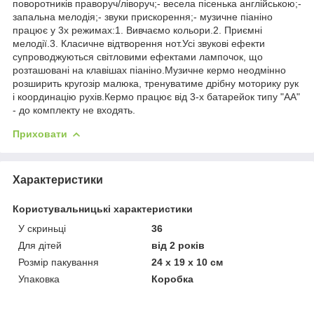
поворотників праворуч/ліворуч;- весела пісенька англійською;-
запальна мелодія;- звуки прискорення;- музичне піаніно
працює у 3х режимах:1. Вивчаємо кольори.2. Приємні
мелодії.3. Класичне відтворення нот.Усі звукові ефекти
супроводжуються світловими ефектами лампочок, що
розташовані на клавішах піаніно.Музичне кермо неодмінно
розширить кругозір малюка, тренуватиме дрібну моторику рук
і координацію рухів.Кермо працює від 3-х батарейок типу "АА"
- до комплекту не входять.
Приховати
Характеристики
Користувальницькі характеристики
У скриньці
36
Для дітей
від 2 років
Розмір пакування
24 х 19 х 10 см
Упаковка
Коробка