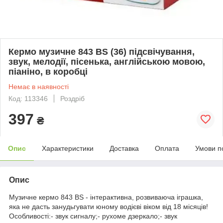
Кермо музичне 843 BS (36) підсвічування,
звук, мелодії, пісенька, англійською мовою,
піаніно, в коробці
Немає в наявності
Код: 113346
Роздріб
397
₴
Опис
Характеристики
Доставка
Оплата
Умови п
Опис
Музичне кермо 843 BS - інтерактивна, розвиваюча іграшка,
яка не дасть занудьгувати юному водієві віком від 18 місяців!
Особливості:- звук сигналу;- рухоме дзеркало;- звук