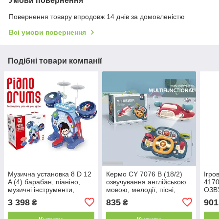
Умови повернення
Повернення товару впродовж 14 днів за домовленістю
Всі умови повернення
Подібні товари компанії
Музична установка 8 D 12
Кермо CY 7076 B (18/2)
Ігро
A (4) барабан, піаніно,
озвучування англійською
4170
музичні інструменти,
мовою, мелодії, пісні,
ОЗВ
мелодії, звуки, мікрофон,
історії, підсвічування,
УКР
3 398
835
901
₴
₴
підсвічування, в коробці
звуки, на батарейках, на
підс
присосках,
пісн