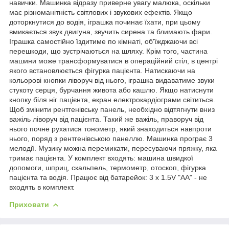
навички. Машинка відразу приверне увагу малюка, оскільки
має різноманітність світлових і звукових ефектів. Якщо
доторкнутися до водія, іграшка починає їхати, при цьому
вмикається звук двигуна, звучить сирена та блимають фари.
Іграшка самостійно їздитиме по кімнаті, об'їжджаючи всі
перешкоди, що зустрічаються на шляху. Крім того, частина
машини може трансформуватися в операційний стіл, в центрі
якого встановлюється фігурка пацієнта. Натискаючи на
кольорові кнопки ліворуч від нього, іграшка видаватиме звуки
стукоту серця, бурчання живота або кашлю. Якщо натиснути
кнопку біля ніг пацієнта, екран електрокардіограми світиться.
Щоб змінити рентгенівську панель, необхідно відтягнути вниз
важіль ліворуч від пацієнта. Такий же важіль, праворуч від
нього почне рухатися тонометр, який знаходиться навпроти
нього, поряд з рентгенівською панеллю. Машинка програє 3
мелодії. Музику можна перемикати, пересуваючи пряжку, яка
тримає пацієнта. У комплект входять: машина швидкої
допомоги, шприц, скальпель, термометр, отоскоп, фігурка
пацієнта та водія. Працює від батарейок: 3 х 1.5V "AA" - не
входять в комплект.
Приховати