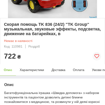
Скорая помощь TK 836 (24/2) "TK Group"
музыкальная, звуковые эффекты, подсветка,
движение на батарейках, в
Немає в наявності
Код: 110981
Роздріб
722
₴
Опис
Характеристики
Доставка
Оплата
Умови п
Опис
Багатофункціональна іграшка «Швидка допомога» з набором
інструментів та пацієнтом дозволить дитині ближче
познайомитися з медициною, та розвинути у ній деякі корисні