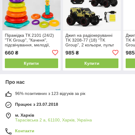
Пірамідка ТК 2101 (24/2)
Джип на радіокеруванні
Джип
"TK Group", "Каченя",
TK 3208-77 (18) “TK
TK 4
підсвічування, мелодії,
Group”, 2 кольори, пульт
Grou
звуки, пісенька
27 MHz, батарейки
27 M
660
985
985
₴
₴
англійською мовою, в
перезаряджаються, в
пере
коробці
коробці
коро
Купити
Купити
Про нас
96% позитивних з 123 відгуків за рік
Працює з 23.07.2018
м. Харків
Тарасівська 2 а, 61100, Харків, Україна
Контакти