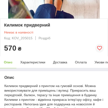
Килимок придверний
Немає в наявності
Код: KOV_20S015
Роздріб
570
₴
Опис
Характеристики
Доставка
Оплата
Умови п
Опис
Килимок придверний з принтом на гумовій основі. Можна
використовувати для приміщень і вулиці. Прикрасить ваш
передпокій, балкон, терасу та інше приміщення в будинку.
Килимки з принтом - відмінна прикраса інтер'єру офісу, кафе і
ресторанів. Непогана ідея для подарунка на новосілля й