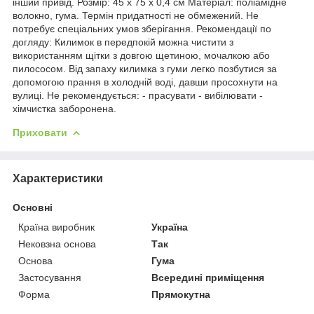
інший привід. Розмір: 45 х 75 х 0,4 см Матеріал: поліамідне
волокно, гума. Термін придатності не обмежений. Не
потребує спеціальних умов зберігання. Рекомендації по
догляду: Килимок в передпокій можна чистити з
використанням щітки з довгою щетиною, мочалкою або
пилососом. Від запаху килимка з гуми легко позбутися за
допомогою прання в холодній воді, давши просохнути на
вулиці. Не рекомендується: - прасувати - вибілювати -
хімчистка заборонена.
Приховати
Характеристики
Основні
Країна виробник
Україна
Нековзна основа
Так
Основа
Гума
Застосування
Всередині приміщення
Форма
Прямокутна