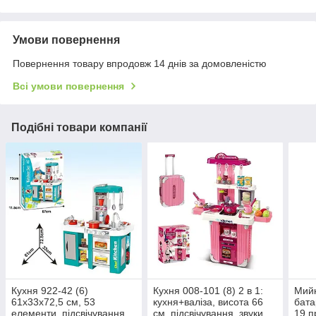
Умови повернення
Повернення товару впродовж 14 днів за домовленістю
Всі умови повернення
Подібні товари компанії
Кухня 922-42 (6)
Кухня 008-101 (8) 2 в 1:
Мийк
61х33х72,5 см, 53
кухня+валіза, висота 66
бата
елементи, підсвічування,
см, підсвічування, звуки
19 п