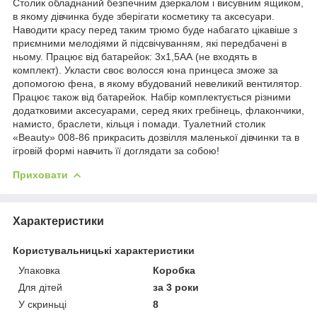
Столик обладнаний безпечним дзеркалом і висувним ящиком,
в якому дівчинка буде зберігати косметику та аксесуари.
Наводити красу перед таким трюмо буде набагато цікавіше з
приємними мелодіями й підсвічуванням, які передбачені в
ньому. Працює від батарейок: 3х1,5АА (не входять в
комплект). Укласти своє волосся юна принцеса зможе за
допомогою фена, в якому вбудований невеликий вентилятор.
Працює також від батарейок. Набір комплектується різними
додатковими аксесуарами, серед яких гребінець, флакончики,
намисто, браслети, кільця і помади. Туалетний столик
«Beauty» 008-86 прикрасить дозвілля маленької дівчинки та в
ігровій формі навчить її доглядати за собою!
Приховати
Характеристики
Користувальницькі характеристики
Упаковка
Коробка
Для дітей
за 3 роки
У скриньці
8