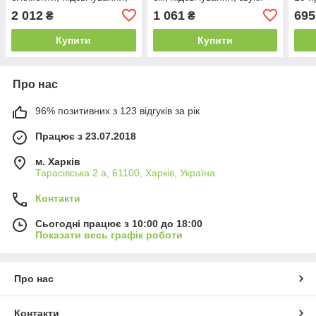
звуки, на батарейках,
приготування, регуляція
2 012
1 061
695
₴
₴
полички, муляжі продуктів,
звуку, посуд, продукти,
посуд, в коробці
Купити
Купити
Про нас
96% позитивних з 123 відгуків за рік
Працює з 23.07.2018
м. Харків
Тарасівська 2 а, 61100, Харків, Україна
Контакти
Сьогодні працює з 10:00 до 18:00
Показати весь графік роботи
Про нас
Контакти