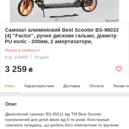
Самокат алюмінієвий Best Scooter BS-98033
(4) "Factor", ручне дискове гальмо, діаметр
PU коліс - 200мм, 2 амортизатори,
Немає в наявності
Код: 118489
Роздріб
3 259
₴
Опис
Характеристики
Доставка
Оплата
Умови п
Опис
Двоколісний самокат BS-45011 від ТМ Best Scooter
призначений для дітей віком від 5-ти років. Конструкція
самоката складана, що робить його компактним та зручним