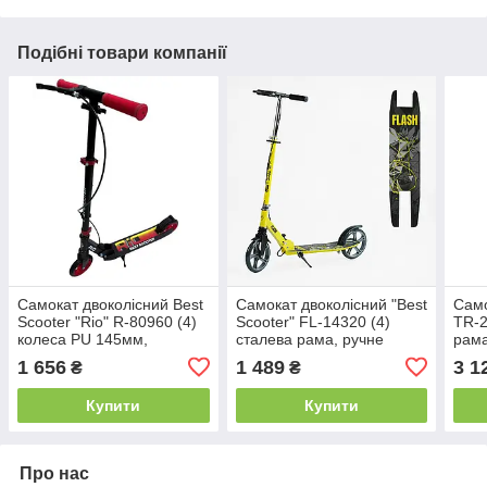
Подібні товари компанії
Самокат двоколісний Best
Самокат двоколісний "Best
Само
Scooter "Rio" R-80960 (4)
Scooter" FL-14320 (4)
TR-2
колеса PU 145мм,
сталева рама, ручне
рама
передній амортизатор,
гальмо, колеса PU 200мм,
галь
1 656
1 489
3 1
₴
₴
ручне гальмо, в коробці
1 амортизатор передній, в
200м
коробці
коро
Купити
Купити
Про нас