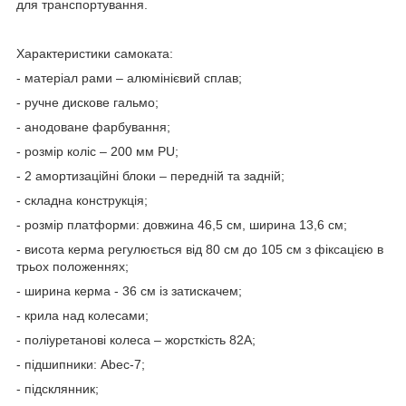
для транспортування.
Характеристики самоката:
- матеріал рами – алюмінієвий сплав;
- ручне дискове гальмо;
- анодоване фарбування;
- розмір коліс – 200 мм PU;
- 2 амортизаційні блоки – передній та задній;
- складна конструкція;
- розмір платформи: довжина 46,5 см, ширина 13,6 см;
- висота керма регулюється від 80 см до 105 см з фіксацією в
трьох положеннях;
- ширина керма - 36 см із затискачем;
- крила над колесами;
- поліуретанові колеса – жорсткість 82А;
- підшипники: Abec-7;
- підсклянник;