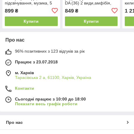
підсвічування, музика, 5
DA (36) 2 види,амфібія,
кили
режимів, на батарейці, в
розмір: 14х16х7.5 см,
на б
899
849
1 2
₴
₴
коробці
акумулятор: 3.7 V, пульт:
гри,
2.4 GHz, оберт: 360°,
підв
Купити
Купити
Про нас
96% позитивних з 123 відгуків за рік
Працює з 23.07.2018
м. Харків
Тарасівська 2 а, 61100, Харків, Україна
Контакти
Сьогодні працює з 10:00 до 18:00
Показати весь графік роботи
Про нас