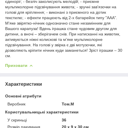
єдиноріг; - безліч заколисують мелодій; - приємне
мультиколорне підсвічування живота; - зручні зав'язочки на
голові для кріплення; - виконані з приємного на дотик
текстилю; - ефекти працюють від 2-х батарейок типу "ААА".
М'яке звірятко-нічник однозначно стане незамінним для
Вашого карапуза! Вдень іграшка стане чудовим другом для
дитини, а вночі – зберігачем снів. При натисканні на животик,
активуються ніжні колискові та м'яке мультиколорне
підсвічування. На голові у звірка є дві мотузочки, які
дозволяють кріпити нічник куди заманеться! Зріст іграшки – 30
см.
Приховати
Характеристики
Основні атрибути
Виробник
Том.М
Користувальницькі характеристики
У скриньці
36
Розмір пакування
20 х 9 х 30 см