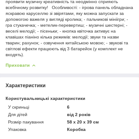
проявити музичну креативність та неодмінно сприяють
всебічному розвитку! Особливості: - ігрова панель обладнана
яскравою каруселлю зі звірятами, яку можна запускати за
допомогою важеля у вигляді кролика; - пальчикові мініігри; -
гра стукачечка; - метелик-перевертиш; - музичні шестерні; -
веселі мелодії; - пісеньки; - кнопка квіточка активує на
клавішах піаніно кілька режимів: мелодії; звуки та назви
тварин; рахунок; - озвучення китайською мовою; - звукові та
світлові ефекти працюють від 3 батарейок (у комплект не
входять).
Приховати
Характеристики
Користувальницькі характеристики
У скриньці
6
Для дітей
від 2 років
Розмір пакування
58 х 20 х 39 см
Упаковка
Коробка