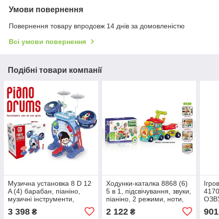
Умови повернення
Повернення товару впродовж 14 днів за домовленістю
Всі умови повернення
Подібні товари компанії
Музична установка 8 D 12
Ходунки-каталка 8868 (6)
Ігро
A (4) барабан, піаніно,
5 в 1, підсвічування, звуки,
4170
музичні інструменти,
піаніно, 2 режими, ноти,
ОЗВ
мелодії, звуки, мікрофон,
назви кольорів, пальчикові
УКР
3 398
2 122
901
₴
₴
підсвічування, в коробці
ігри, мелодії, пісні,
підс