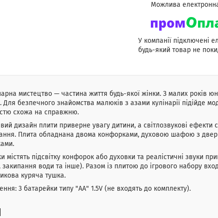
У компанії підключені е
будь-який товар не поки
арна мистецтво — частина життя будь-якої жінки. З малих років ю
. Для безпечного знайомства малюків з азами кулінарії підійде мод
стю схожа на справжню.
вий дизайн плити приверне увагу дитини, а світлозвукові ефекти с
ання. Плита обладнана двома конфорками, духовою шафою з дверц
ами.
и містять підсвітку конфорок або духовки та реалістичні звуки при
, закипання води та інше). Разом із плитою до ігрового набору вхо
икова куряча тушка.
ння: 3 батарейки типу "АА" 1.5V (не входять до комплекту).