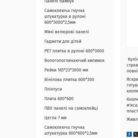
Панелі бамбук
Самоклеюча гнучка
штукатурка в рулоні
600*3000*2,5мм
Мʼякі велюрові панелі
Гаджети для дітей
PET плитка в рулоні 600*3000
Кулін
Вологопоглинаючий килимок
страв
Рейки 165*23*3000 мм
повні
Яскра
Вінілова плитка 600*300
готув
Плінтуси
кнопк
Плита 600*600
Кнопк
м'яса
ПВХ панелі на самоклейці
пласт
Цегла 7 мм
Живле
Самоклеюча гнучка
штукатурка 600*600*2,5мм