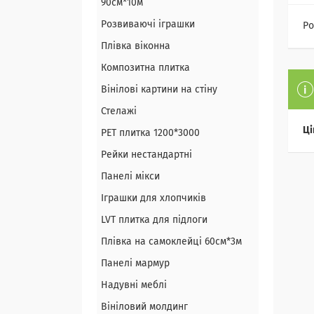
90см*10м
Розвиваючі іграшки
Ро
Плівка віконна
Композитна плитка
Вінілові картини на стіну
Стелажі
Ці
PЕT плитка 1200*3000
Рейки нестандартні
Панелі мікси
Іграшки для хлопчиків
LVT плитка для підлоги
Плівка на самоклейці 60см*3м
Панелі мармур
Надувні меблі
Вініловий молдинг