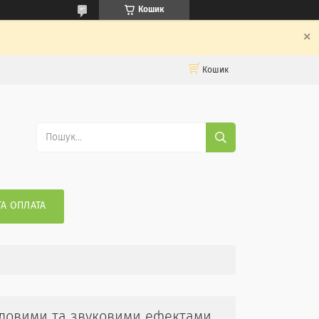
Кошик
Кошик
ТА ОПЛАТА
вітловими та звуковими ефектами