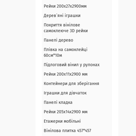
Рейки 200х27х2900мм
Дерев`яні іграшки
Покриття вінілове
самоклеюче 3D рейки
Панелі дерево
Плівка на самоклейці
60см*10м
Підлоговий вінил у рулонах
Рейки 200х11х2900 мм
Контейнери для зберігання
Іграшки для дівчаток
Панелі кладка
Рейки 205х14х2900 мм
Етажерки мобільні
Вінілова плитка 457*457