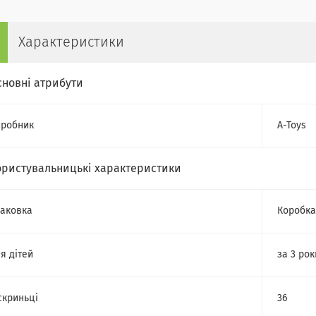
Характеристики
сновні атрибути
робник
A-Toys
ористувальницькі характеристики
аковка
Коробка
я дітей
за 3 рок
скриньці
36