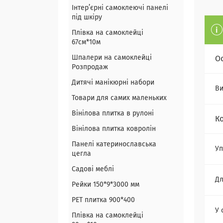
Інтер’єрні самоклеючі панелі
під шкіру
Плівка на самоклейці
67см*10м
Шпалери на самоклейці
О
Розпродаж
Дитячі манікюрні набори
Ви
Товари для самих маленьких
Вінілова плитка в рулоні
К
Вінілова плитка ковролін
Панелі катеринославська
Уп
цегла
Садові меблі
Дл
Рейки 150*9*3000 мм
PET плитка 900*400
У 
Плівка на самоклейці