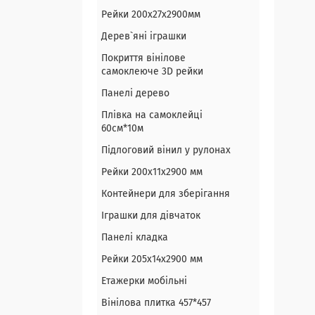
Рейки 200х27х2900мм
Дерев`яні іграшки
Покриття вінілове
самоклеюче 3D рейки
Панелі дерево
Плівка на самоклейці
60см*10м
Підлоговий вінил у рулонах
Рейки 200х11х2900 мм
Контейнери для зберігання
Іграшки для дівчаток
Панелі кладка
Рейки 205х14х2900 мм
Етажерки мобільні
Вінілова плитка 457*457