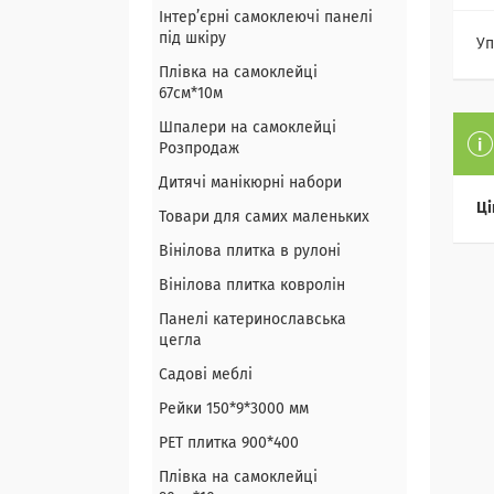
Інтер’єрні самоклеючі панелі
під шкіру
Уп
Плівка на самоклейці
67см*10м
Шпалери на самоклейці
Розпродаж
Дитячі манікюрні набори
Ці
Товари для самих маленьких
Вінілова плитка в рулоні
Вінілова плитка ковролін
Панелі катеринославська
цегла
Садові меблі
Рейки 150*9*3000 мм
PET плитка 900*400
Плівка на самоклейці