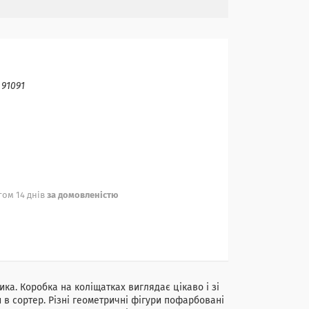
:
91091
ом 14 днів
за домовленістю
ка. Коробка на коліщатках виглядає цікаво і зі
в сортер. Різні геометричні фігури пофарбовані