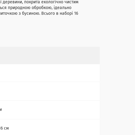
ої деревини, покрита екологічно чистим
ться природною обробкою, ідеально
иточкою з бусиною. Всього в наборі 16
и
16 см