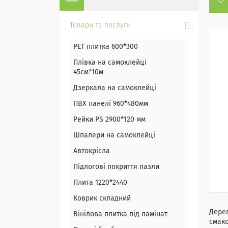
Товари та послуги
PET плитка 600*300
Плівка на самоклейці
45см*10м
Дзеркала на самоклейці
ПВХ панелі 960*480мм
Рейки PS 2900*120 мм
Шпалери на самоклейці
Автокрісла
Підлогові покриття пазли
Плита 1220*2440
Коврик складний
Дерев
Вінілова плитка під ламінат
смако