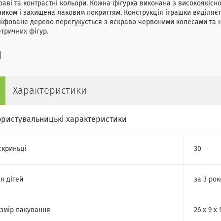
раві та контрастні кольори. Кожна фігурка виконана з високоякісн
иком і захищена лаковим покриттям. Конструкція іграшки виділяє
іфоване дерево перегукується з яскраво червоними колесами та н
тричних фігур.
Характеристики
ористувальницькі характеристики
скриньці
30
я дітей
за 3 рок
змір пакування
26 х 9 х 