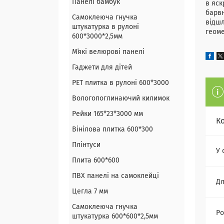
Панелі бамбук
в яск
барвн
Самоклеюча гнучка
відшл
штукатурка в рулоні
геоме
600*3000*2,5мм
Мʼякі велюрові панелі
Гаджети для дітей
PET плитка в рулоні 600*3000
Вологопоглинаючий килимок
Рейки 165*23*3000 мм
К
Вінілова плитка 600*300
Плінтуси
У 
Плита 600*600
ПВХ панелі на самоклейці
Дл
Цегла 7 мм
Самоклеюча гнучка
Ро
штукатурка 600*600*2,5мм