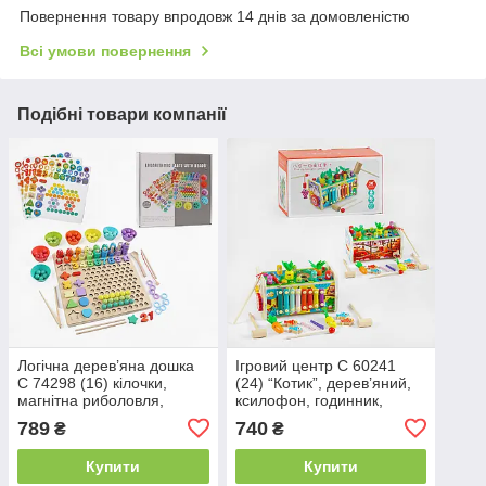
Повернення товару впродовж 14 днів за домовленістю
Всі умови повернення
Подібні товари компанії
Логічна дерев’яна дошка
Ігровий центр C 60241
C 74298 (16) кілочки,
(24) “Котик”, дерев’яний,
магнітна риболовля,
ксилофон, годинник,
кульки, цифри, 3 картки,
магнітна гра, стукалка,
789
740
₴
₴
аксесуари для гри, в
пальчикові ігри, у коробці
коробці
Купити
Купити