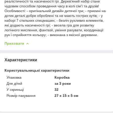
реалістичності та насиченості грі. Дерев'яний набір стане
чудовим способом проведення часу в колі сім'ї та друзів!
Особливості: - оригінальний дизайн дитячої гри; - приємні на
дотик деталі добре оброблені та не мають гострих кутів; - у
наборі 7 стильних спецмашин; - безліч рухливих елементів,
які додають насиченості грі; - весела гра для розвитку
логічного мислення, фантазії, уміння рахувати, координації
рук і сприйняття кольору; - виконана з якісної деревини.
Приховати
Характеристики
Користувальницькі характеристики
Упаковка
Коробка
Для дітей
за 3 роки
У скриньці
32
Розмір пакування
27 х 15 х 5 см