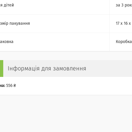
я дітей
за 3 рок
змір пакування
17 х 16 х
аковка
Коробка
Інформація для замовлення
на:
556 ₴