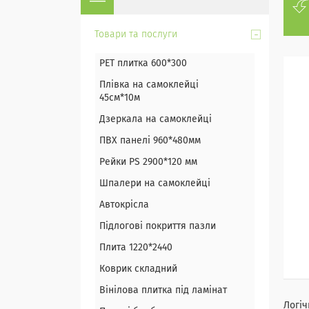
Товари та послуги
PET плитка 600*300
Плівка на самоклейці
45см*10м
Дзеркала на самоклейці
ПВХ панелі 960*480мм
Рейки PS 2900*120 мм
Шпалери на самоклейці
Автокрісла
Підлогові покриття пазли
Плита 1220*2440
Коврик складний
Вінілова плитка під ламінат
Логіч