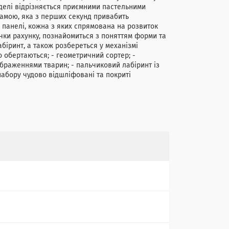
делі відрізняється приємними пастельними
гамою, яка з перших секунд привабить
і панелі, кожна з яких спрямована на розвиток
чки рахунку, познайомиться з поняттям форми та
біринт, а також розбереться у механізмі
 обертаються; - геометричний сортер; -
ображеннями тварин; - пальчиковий лабіринт із
набору чудово відшліфовані та покриті