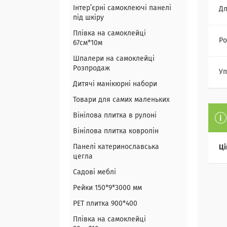
Інтер’єрні самоклеючі панелі
Дл
під шкіру
Плівка на самоклейці
Ро
67см*10м
Шпалери на самоклейці
Розпродаж
Уп
Дитячі манікюрні набори
Товари для самих маленьких
Вінілова плитка в рулоні
Вінілова плитка ковролін
Панелі катеринославська
Ці
цегла
Садові меблі
Рейки 150*9*3000 мм
PET плитка 900*400
Плівка на самоклейці