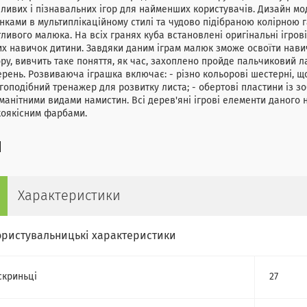
ливих і пізнавальних ігор для найменших користувачів. Дизайн мо
ками в мультиплікаційному стилі та чудово підібраною колірною 
ливого малюка. На всіх гранях куба встановлені оригінальні ігров
х навичок дитини. Завдяки даним іграм малюк зможе освоїти нави
ру, вивчить таке поняття, як час, захоплено пройде пальчиковий ла
рень. Розвиваюча іграшка включає: - різно кольорові шестерні, що
гоподібний тренажер для розвитку листа; - обертові пластини із з
манітними видами намистин. Всі дерев'яні ігрові елементи даного 
коякісним фарбами.
Характеристики
ористувальницькі характеристики
скриньці
27