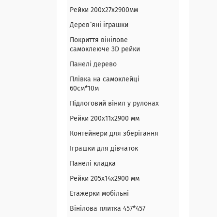
Рейки 200х27х2900мм
Дерев`яні іграшки
Покриття вінілове
самоклеюче 3D рейки
Панелі дерево
Плівка на самоклейці
60см*10м
Підлоговий вінил у рулонах
Рейки 200х11х2900 мм
Контейнери для зберігання
Іграшки для дівчаток
Панелі кладка
Рейки 205х14х2900 мм
Етажерки мобільні
Вінілова плитка 457*457