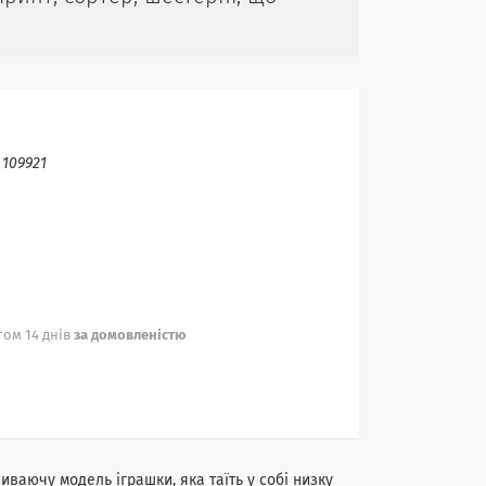
:
109921
ом 14 днів
за домовленістю
ваючу модель іграшки, яка таїть у собі низку