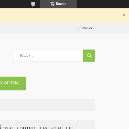
Кошик
Кошик
ТА ОПЛАТА
іринт, сортер, шестерні, що