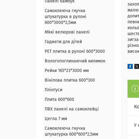
Панелі бамбук
захоп
малюн
Самоклеюча гнучка
допит
штукатурка в рулоні
певни
600*3000*2,5мм
кольо
Мʼякі велюрові панелі
шесте
зигза
Гаджети для дітей
різно
PET плитка в рулоні 600*3000
висо
Вологопоглинаючий килимок
Рейки 165*23*3000 мм
Вінілова плитка 600*300
Плінтуси
Плита 600*600
К
ПВХ панелі на самоклейці
Цегла 7 мм
У 
Самоклеюча гнучка
штукатурка 600*600*2,5мм