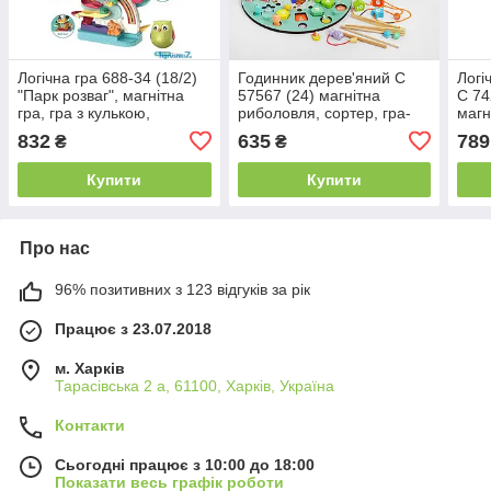
Логічна гра 688-34 (18/2)
Годинник дерев'яний С
Логі
"Парк розваг", магнітна
57567 (24) магнітна
C 74
гра, гра з кулькою,
риболовля, сортер, гра-
магн
пальчиковий лабіринт,
шнурівка, пінцет, вудка,
куль
832
635
789
₴
₴
трек, в коробці
настільна гра, в коробці
аксе
коро
Купити
Купити
Про нас
96% позитивних з 123 відгуків за рік
Працює з 23.07.2018
м. Харків
Тарасівська 2 а, 61100, Харків, Україна
Контакти
Сьогодні працює з 10:00 до 18:00
Показати весь графік роботи