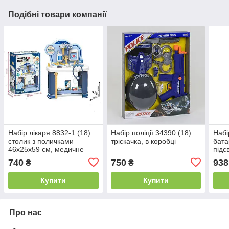
Подібні товари компанії
Набір лікаря 8832-1 (18)
Набір поліції 34390 (18)
Набі
столик з поличками
тріскачка, в коробці
бата
46х25х59 см, медичне
підс
приладдя, ліки, рухливі
терм
740
750
938
₴
₴
елементи, в коробці
інст
коро
Купити
Купити
Про нас