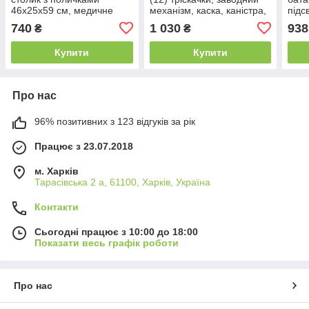
46х25х59 см, медичне
механізм, каска, каністра,
підс
приладдя, ліки, рухливі
в коробці
терм
740
1 030
938
₴
₴
елементи, в коробці
інст
коро
Купити
Купити
Про нас
96% позитивних з 123 відгуків за рік
Працює з 23.07.2018
м. Харків
Тарасівська 2 а, 61100, Харків, Україна
Контакти
Сьогодні працює з 10:00 до 18:00
Показати весь графік роботи
Про нас