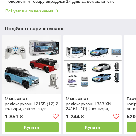
Повернення товару впродовж 14 днів за домовленістю
Всі умови повернення
Подібні товари компанії
Машина на
Машина на
Бенз
радіокеруванні 2155 (12) 2
радіокеруванні 333 XN
колі
кольори, світло, звук,
24161 (10) 2 кольори,
авто
відчиняються двері,
звук, підсвічування,
пиля
1 851
1 244
520
₴
₴
автоматичне паркування,
автоматичне паркування,
бата
1:12, обертання на 360°,
ак. 3.7V, пульт 2.4 GHz,
Купити
Купити