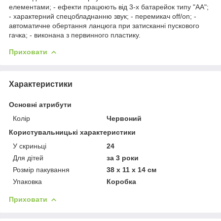
елементами; - ефекти працюють від 3-х батарейок типу "АА";
- характерний спецобладнанню звук; - перемикач off/on; -
автоматичне обертання ланцюга при затисканні пускового
гачка; - виконана з первинного пластику.
Приховати
Характеристики
Основні атрибути
Колір
Червоний
Користувальницькі характеристики
У скриньці
24
Для дітей
за 3 роки
Розмір пакування
38 х 11 х 14 см
Упаковка
Коробка
Приховати