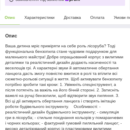
Опис
Характеристики
Доставка
Оплата
Умови п
Опис
Ваша дитина мріє приміряти на себе роль лісоруба? Тоді
функціональна бензопила стане чудовим подарунком для
маленького майстра! Добре опрацьований корпус з вилитими
деталями та реалістичний дизайн додають насиченості та
веселощів грі. А характерні звуки й автоматичне обертання
ланцюга дасть змогу повністю вжитися в ролі та втілити всі
сюжетно-рольові ситуації в життя. Щоб активувати бензопилу
потрібно зробити такі кроки: 1. Увімкніть спецінструмент, а
після потягніть за важіль на його бічній стороні. 2. Затисніть
важелі на ручці бензопили, щоб відтворити звук пиляння. 3.
Всі ці дії активують обертання ланцюга і створять імітацію
роботи будівельного інструменту. Особливості: -
реалістичний дизайн будівельного інструменту; - симуляція
гри в лісоруба; - стильне поєднання кольорів у помаранчевих
і чорних кольорах; - фактурний гумовий пиляльний ланцюг; -
високо деталізований корпус із пластиковими вилитими