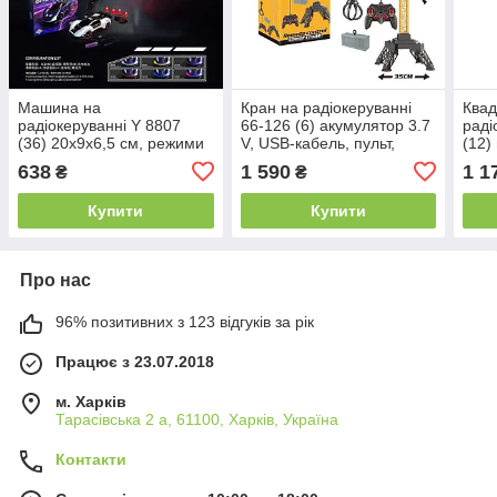
Машина на
Кран на радіокеруванні
Квад
радіокеруванні Y 8807
66-126 (6) акумулятор 3.7
раді
(36) 20х9х6,5 см, режими
V, USB-кабель, пульт,
(12)
підсвічування, 3 режими
підсвічування, кабіна
фар,
638
1 590
1 1
₴
₴
швидкості, акумулятор
обертається, автоматично
акум
3.7V, пульт 2.4 GHz,
підіймає
кабе
Купити
Купити
Про нас
96% позитивних з 123 відгуків за рік
Працює з 23.07.2018
м. Харків
Тарасівська 2 а, 61100, Харків, Україна
Контакти