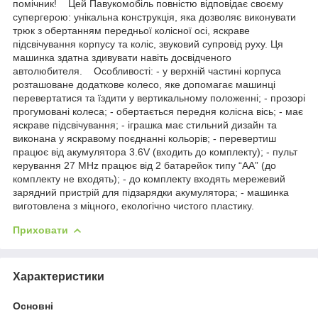
помічник! Цей Павукомобіль повністю відповідає своєму
супергерою: унікальна конструкція, яка дозволяє виконувати
трюк з обертанням передньої колісної осі, яскраве
підсвічування корпусу та коліс, звуковий супровід руху. Ця
машинка здатна здивувати навіть досвідченого
автолюбителя. Особливості: - у верхній частині корпуса
розташоване додаткове колесо, яке допомагає машинці
перевертатися та їздити у вертикальному положенні; - прозорі
прогумовані колеса; - обертається передня колісна вісь; - має
яскраве підсвічування; - іграшка має стильний дизайн та
виконана у яскравому поєднанні кольорів; - перевертиш
працює від акумулятора 3.6V (входить до комплекту); - пульт
керування 27 MHz працює від 2 батарейок типу “АА” (до
комплекту не входять); - до комплекту входять мережевий
зарядний пристрій для підзарядки акумулятора; - машинка
виготовлена з міцного, екологічно чистого пластику.
Приховати
Характеристики
Основні