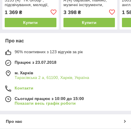
підсвічування, мелодії,
музичні інструменти,
англ
звуки, пальчиковий
мелодії, звуки, мікрофон,
геом
1 369
3 398
1 5
₴
₴
лабіринт, логічна гра,
підсвічування, в коробці
бізі
магнітна дошка, в
бряз
Купити
Купити
Про нас
96% позитивних з 123 відгуків за рік
Працює з 23.07.2018
м. Харків
Тарасівська 2 а, 61100, Харків, Україна
Контакти
Сьогодні працює з 10:00 до 15:00
Показати весь графік роботи
Про нас