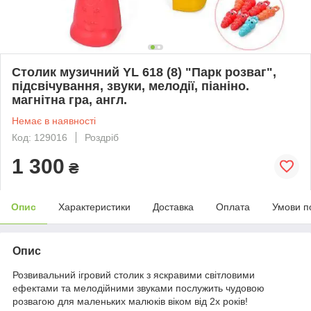
Столик музичний YL 618 (8) "Парк розваг",
підсвічування, звуки, мелодії, піаніно.
магнітна гра, англ.
Немає в наявності
Код: 129016
Роздріб
1 300
₴
Опис
Характеристики
Доставка
Оплата
Умови п
Опис
Розвивальний ігровий столик з яскравими світловими
ефектами та мелодійними звуками послужить чудовою
розвагою для маленьких малюків віком від 2х років!