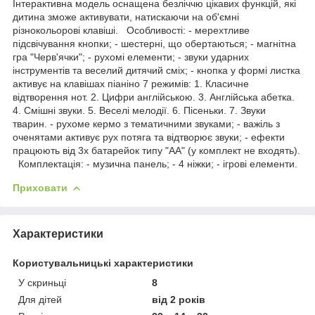
Інтерактивна модель оснащена безліччю цікавих функцій, які
дитина зможе активувати, натискаючи на об'ємні
різнокольорові клавіші. Особливості: - мерехтливе
підсвічування кнопки; - шестерні, що обертаються; - магнітна
гра "Черв'ячки"; - рухомі елементи; - звуки ударних
інструментів та веселий дитячий сміх; - кнопка у формі листка
активує на клавішах піаніно 7 режимів: 1. Класичне
відтворення нот. 2. Цифри англійською. 3. Англійська абетка.
4. Смішні звуки. 5. Веселі мелодії. 6. Пісеньки. 7. Звуки
тварин. - рухоме кермо з тематичними звуками; - важіль з
оченятами активує рух потяга та відтворює звуки; - ефекти
працюють від 3х батарейок типу "АА" (у комплект не входять).
Комплектація: - музична панель; - 4 ніжки; - ігрові елементи.
Приховати
Характеристики
Користувальницькі характеристики
У скриньці
8
Для дітей
від 2 років