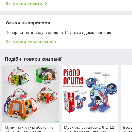
Всі умови оплати
Умови повернення
Повернення товару впродовж 14 днів за домовленістю
Всі умови повернення
Подібні товари компанії
Музичний мультибокс TK
Музична установка 8 D 12
Ігро
3153 (4) "TK Group",
A (4) барабан, піаніно,
2603