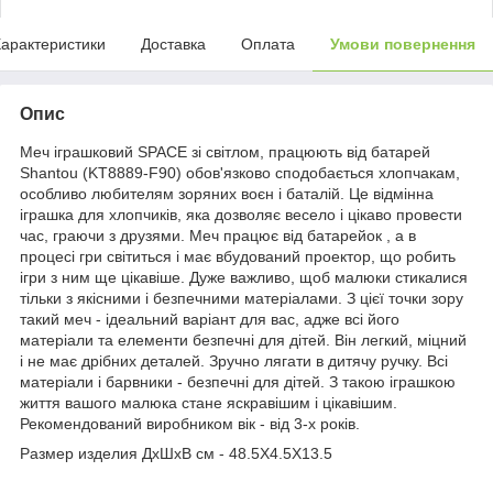
арактеристики
Доставка
Оплата
Умови повернення
Опис
Меч іграшковий SPACE зі світлом, працюють від батарей
Shantou (KT8889-F90) обов'язково сподобається хлопчакам,
особливо любителям зоряних воєн і баталій. Це відмінна
іграшка для хлопчиків, яка дозволяє весело і цікаво провести
час, граючи з друзями. Меч працює від батарейок , а в
процесі гри світиться і має вбудований проектор, що робить
ігри з ним ще цікавіше. Дуже важливо, щоб малюки стикалися
тільки з якісними і безпечними матеріалами. З цієї точки зору
такий меч - ідеальний варіант для вас, адже всі його
матеріали та елементи безпечні для дітей. Він легкий, міцний
і не має дрібних деталей. Зручно лягати в дитячу ручку. Всі
матеріали і барвники - безпечні для дітей. З такою іграшкою
життя вашого малюка стане яскравішим і цікавішим.
Рекомендований виробником вік - від 3-х років.
Размер изделия ДхШхВ см - 48.5X4.5X13.5