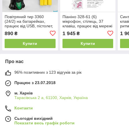
Повітряний тир 3360
Піаніно 328-61 (6)
Синт
(24/2) на батарейках,
мікрофон, стілець, 37
клав
працює від USB, пістолет,
клавіш, працює від мережі
ритм
5 м'яких патронів, в
або батарейок, звук,
мікр
890
1 945
1 9
₴
₴
коробці
мелодії, 2 AUX-роз'єми,
мере
AUX-кабель,
музи
Купити
Купити
Про нас
96% позитивних з 123 відгуків за рік
Працює з 23.07.2018
м. Харків
Тарасівська 2 а, 61100, Харків, Україна
Контакти
Сьогодні вихідний
Показати весь графік роботи