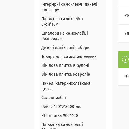
Інтер’єрні самоклеючі панелі
під шкіру
Ро
Плівка на самоклейці
67см*10м
Шпалери на самоклейці
Уп
Розпродаж
Дитячі манікюрні набори
Товари для самих маленьких
Вінілова плитка в рулоні
Вінілова плитка ковролін
Ці
Панелі катеринославська
цегла
Садові меблі
Рейки 150*9*3000 мм
PET плитка 900*400
Плівка на самоклейці