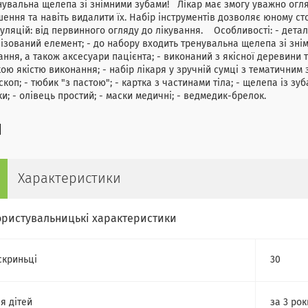
нувальна щелепа зі знімними зубами! Лікар має змогу уважно оглян
ення та навіть видалити їх. Набір інструментів дозволяє юному с
уляцій: від первинного огляду до лікування. Особливості: - детал
ізований елемент; - до набору входить тренувальна щелепа зі знім
ання, а також аксесуари пацієнта; - виконаний з якісної деревини т
ою якістю виконання; - набір лікаря у зручній сумці з тематичним
скоп; - тюбик "з пастою"; - картка з частинами тіла; - щелепа із зуба
ки; - олівець простий; - маски медичні; - ведмедик-брелок.
Характеристики
ористувальницькі характеристики
скриньці
30
я дітей
за 3 рок