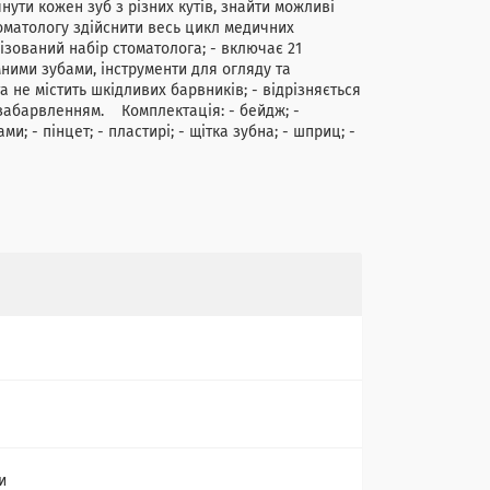
ути кожен зуб з різних кутів, знайти можливі
томатологу здійснити весь цикл медичних
ізований набір стоматолога; - включає 21
ними зубами, інструменти для огляду та
а не містить шкідливих барвників; - відрізняється
 забарвленням. Комплектація: - бейдж; -
ми; - пінцет; - пластирі; - щітка зубна; - шприц; -
и