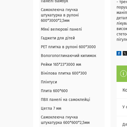
Панелі бамбук
- тре
поруш
Самоклеюча гнучка
маніп
штукатурка в рулоні
детал
600*3000*2,5мм
лікув
висок
Мʼякі велюрові панелі
стето
Гаджети для дітей
пігул
PET плитка в рулоні 600*3000
Вологопоглинаючий килимок
Рейки 165*23*3000 мм
Вінілова плитка 600*300
Плінтуси
К
Плита 600*600
ПВХ панелі на самоклейці
У 
Цегла 7 мм
Самоклеюча гнучка
штукатурка 600*600*2,5мм
Дл