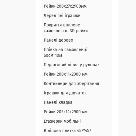
Рейки 200х27х2900мм
Дерев`яні іграшки
Покриття вінілове
самоклеюче 3D рейки
Панелі дерево
Плівка на самоклейці
60см*10м
Підлоговий вінил у рулонах
Рейки 200х11х2900 мм
Контейнери для зберігання
Іграшки для дівчаток
Панелі кладка
Рейки 205х14х2900 мм
Етажерки мобільні
Вінілова плитка 457*457