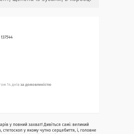
:
137544
ом 14 днів
за домовленістю
рів у повний захват! Дивіться самі: великий
, стетоскоп у якому чутно серцебиття, і, головне