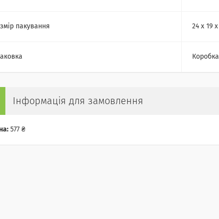
змір пакування
24 х 19 х
аковка
Коробка
Інформація для замовлення
на:
577 ₴