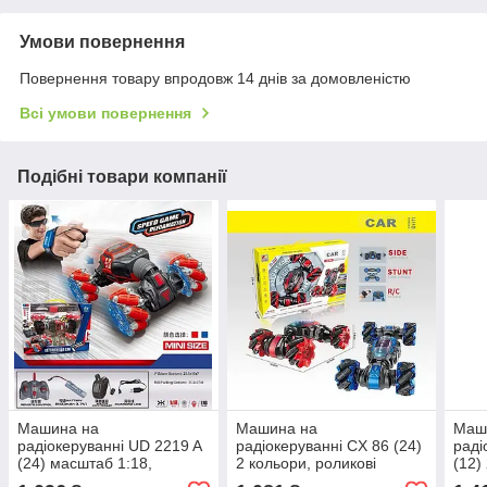
Умови повернення
Повернення товару впродовж 14 днів за домовленістю
Всі умови повернення
Подібні товари компанії
Машина на
Машина на
Маш
радіокеруванні UD 2219 A
радіокеруванні CX 86 (24)
раді
(24) масштаб 1:18,
2 кольори, роликові
(12)
роликові колеса, акум.3,7
колеса, підсвічування,
коле