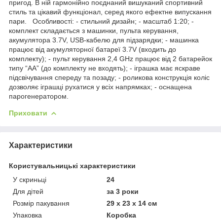
пригод. В ній гармонійно поєднаний вишуканий спортивний
стиль та цікавий функціонал, серед якого ефектне випускання
пари. Особливості: - стильний дизайн; - масштаб 1:20; -
комплект складається з машинки, пульта керування,
акумулятора 3.7V, USB-кабелю для підзарядки; - машинка
працює від акумуляторної батареї 3.7V (входить до
комплекту); - пульт керування 2,4 GHz працює від 2 батарейок
типу “АА” (до комплекту не входять); - іграшка має яскраве
підсвічування спереду та позаду; - роликова конструкція коліс
дозволяє іграшці рухатися у всіх напрямках; - оснащена
парогенератором.
Приховати
Характеристики
Користувальницькі характеристики
У скриньці
24
Для дітей
за 3 роки
Розмір пакування
29 х 23 х 14 см
Упаковка
Коробка