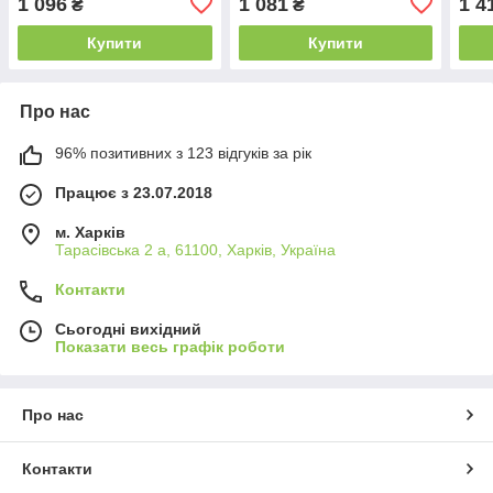
1 096
1 081
1 4
₴
₴
V, пульт 2,4G, світло, 2
акум. 3.7V, музика, звуки,
орбі
способи керування, пульт
USB-кабель, пульт 2.4G +
пуль
Купити
Купити
кабе
Про нас
96% позитивних з 123 відгуків за рік
Працює з 23.07.2018
м. Харків
Тарасівська 2 а, 61100, Харків, Україна
Контакти
Сьогодні вихідний
Показати весь графік роботи
Про нас
Контакти