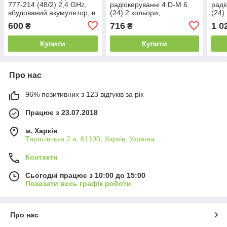
777-214 (48/2) 2,4 GHz,
радіокеруванні 4 D-M 6
раді
вбудований акумулятор, в
(24) 2 кольори,
(24)
коробці
підсвічування, пульт 2.4
брас
600
716
1 0
₴
₴
GHz, акум. 3.85V, USB-
світ
кабель, гіроскоп, в коробці
коро
Купити
Купити
Про нас
96% позитивних з 123 відгуків за рік
Працює з 23.07.2018
м. Харків
Тарасівська 2 а, 61100, Харків, Україна
Контакти
Сьогодні працює з 10:00 до 15:00
Показати весь графік роботи
Про нас