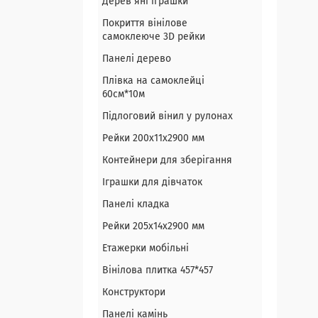
Дерев`яні іграшки
Покриття вінілове
самоклеюче 3D рейки
Панелі дерево
Плівка на самоклейці
60см*10м
Підлоговий вінил у рулонах
Рейки 200х11х2900 мм
Контейнери для зберігання
Іграшки для дівчаток
Панелі кладка
Рейки 205х14х2900 мм
Етажерки мобільні
Вінілова плитка 457*457
Конструктори
Панелі камінь