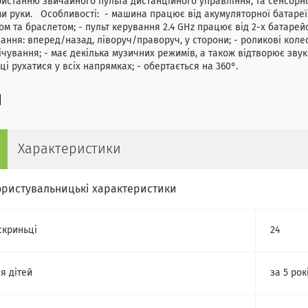
истанню звичайного пульта дистанційного управління, та сенсорн
и руки. Особливості: - машина працює від акумуляторної батареї 3,
ом та браслетом; - пульт керування 2.4 GHz працює від 2-х батарейо
ання: вперед/назад, ліворуч/праворуч, у сторони; - роликові кол
ічування; - має декілька музичних режимів, а також відтворює зву
ці рухатися у всіх напрямках; - обертається на 360°.
Характеристики
ористувальницькі характеристики
скриньці
24
я дітей
за 5 рок