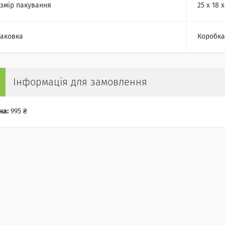
змір пакування
25 х 18 х
аковка
Коробка
Інформація для замовлення
на:
995 ₴