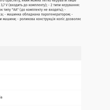
ого браслету, яким можна легко керувати лише
7 V (входить до комплекту); - 2 типи керування:
к типу "АА" (до комплекту не входять); -
еса; - машинка обладнана парогенератором; -
ки машини; - роликова конструкція коліс дозволяє
ів