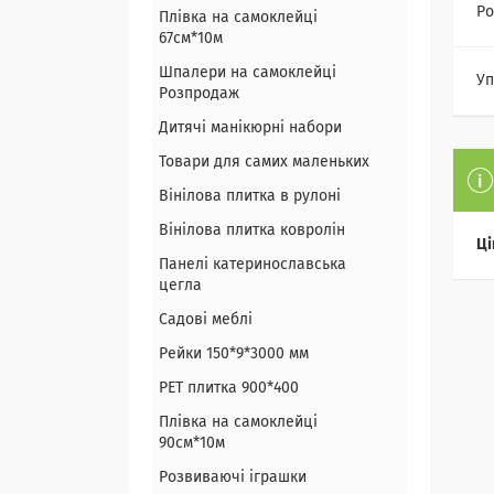
Ро
Плівка на самоклейці
67см*10м
Шпалери на самоклейці
Уп
Розпродаж
Дитячі манікюрні набори
Товари для самих маленьких
Вінілова плитка в рулоні
Вінілова плитка ковролін
Ці
Панелі катеринославська
цегла
Садові меблі
Рейки 150*9*3000 мм
PET плитка 900*400
Плівка на самоклейці
90см*10м
Розвиваючі іграшки