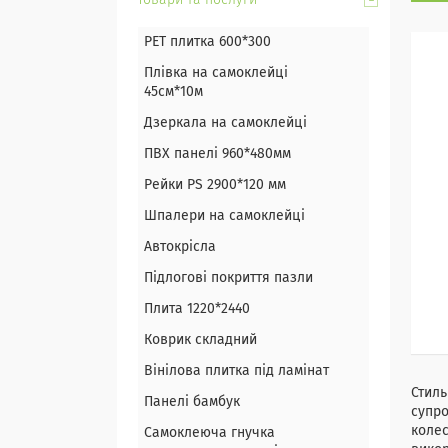
Товари та послуги
PET плитка 600*300
Плівка на самоклейці
45см*10м
Дзеркала на самоклейці
ПВХ панелі 960*480мм
Рейки PS 2900*120 мм
Шпалери на самоклейці
Автокрісла
Підлогові покриття пазли
Плита 1220*2440
Коврик складний
Вінілова плитка під ламінат
Стиль
Панелі бамбук
супро
колес
Самоклеюча гнучка