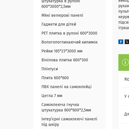
викор
штукатурка в рулоні
рухам
600*3000*2,5мм
пульт
Мʼякі велюрові панелі
керув
підсв
Гаджети для дітей
іграш
PET плитка в рулоні 600*3000
Вологопоглинаючий килимок
Рейки 165*23*3000 мм
Вінілова плитка 600*300
Плінтуси
Плита 600*600
К
ПВХ панелі на самоклейці
Цегла 7 мм
У 
Самоклеюча гнучка
штукатурка 600*600*2,5мм
Дл
Інтер’єрні самоклеючі панелі
під шкіру