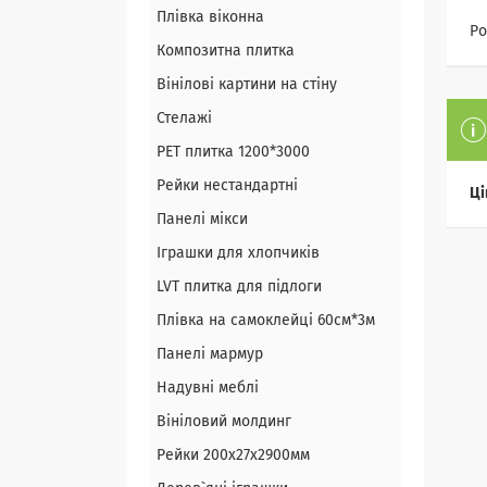
Плівка віконна
Ро
Композитна плитка
Вінілові картини на стіну
Стелажі
PЕT плитка 1200*3000
Рейки нестандартні
Ці
Панелі мікси
Іграшки для хлопчиків
LVT плитка для підлоги
Плівка на самоклейці 60см*3м
Панелі мармур
Надувні меблі
Вініловий молдинг
Рейки 200х27х2900мм