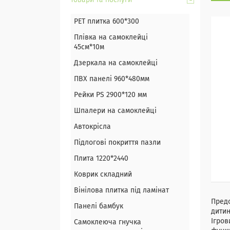
Товари та послуги
PET плитка 600*300
Плівка на самоклейці
45см*10м
Дзеркала на самоклейці
ПВХ панелі 960*480мм
Рейки PS 2900*120 мм
Шпалери на самоклейці
Автокрісла
Підлогові покриття пазли
Плита 1220*2440
Коврик складний
Вінілова плитка під ламінат
Предс
Панелі бамбук
дитин
Ігров
Самоклеюча гнучка