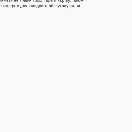
мати не тільки гроші, але й картку. Також
, сканером для швидкого обслуговування