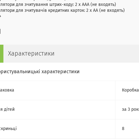
лятори для зчитування штрих-коду: 2 х ААА (не входять)
лятори для зчитувачів кредитних карток: 2 х АА (не входять)
+
Характеристики
ористувальницькі характеристики
аковка
Коробка
я дітей
за 3 рок
скриньці
8