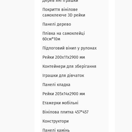
Дерев`яні іграшки
Покриття вінілове
самоклеюче 3D рейки
Панелі дерево
Плівка на самоклейці
60см*10м
Підлоговий вінил у рулонах
Рейки 200х11х2900 мм
Контейнери для зберігання
Іграшки для дівчаток
Панелі кладка
Рейки 205х14х2900 мм
Етажерки мобільні
Вінілова плитка 457*457
Конструктори
Панелі камінь