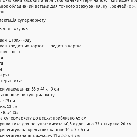
іональний касовий апарат, обладнаний терміналом, який може прий
вок обладнаний вагами для точного зважування, ну і, звичайно ж
тів.
лектація супермаркету
к для покупок
вач штрих-коду
вач кредитних карток + кредитна картка
ові гроші
ти
ти
и
харчі
теристики:
ри упакування: 55 х 47 х 19 см
итні розміри супермаркету:
а: 79 см
а: 53 см
на: 34 см
а супермаркету до верху: приблизно 45 см
ри кошика для покупок: висота 40,5 х довжина 33 х ширина 20 см
ри зчитувача кредитних карток: 10 х 7 х 4 см
ри зчитувача штрих-коду: 11 х 5,5 х 4 см