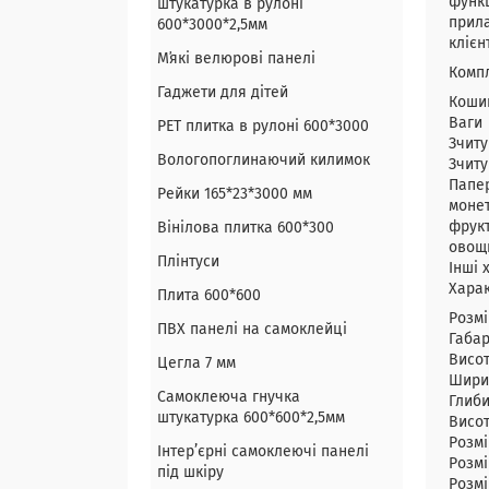
функц
штукатурка в рулоні
прила
600*3000*2,5мм
клієн
Мʼякі велюрові панелі
Комп
Гаджети для дітей
Коши
Ваги
PET плитка в рулоні 600*3000
Зчиту
Вологопоглинаючий килимок
Зчиту
Папер
Рейки 165*23*3000 мм
моне
фрук
Вінілова плитка 600*300
овощ
Плінтуси
Інші 
Харак
Плита 600*600
Розмі
ПВХ панелі на самоклейці
Габар
Висот
Цегла 7 мм
Ширин
Самоклеюча гнучка
Глиби
штукатурка 600*600*2,5мм
Висот
Розмі
Інтер’єрні самоклеючі панелі
Розмі
під шкіру
Розмі