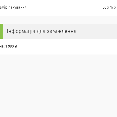
змір пакування
56 х 17 х
Інформація для замовлення
на:
1 990 ₴