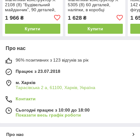
2108 (8) “Будівельний
5305 (8) 60 деталей,
142 
майданчик”, 90 деталей,
наліпки, в коробці
фігу
машинка, в коробці
авто
1 966
1 628
1 6
₴
₴
коле
Купити
Купити
Про нас
96% позитивних з 123 відгуків за рік
Працює з 23.07.2018
м. Харків
Тарасівська 2 а, 61100, Харків, Україна
Контакти
Сьогодні працює з 10:00 до 18:00
Показати весь графік роботи
Про нас