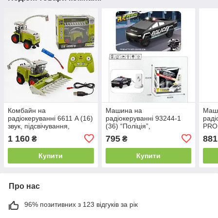
Комбайн на
Машина на
Маш
радіокеруванні 6611 A (16)
радіокеруванні 93244-1
раді
звук, підсвічування,
(36) “Поліція”,
PRO 
акумулятор 3.7V, пульт
функціональна зарядна
акум
1 160
795
881
₴
₴
2.4GHz, USB-кабель,
станція, вбудований акум.
4WD,
гумові колеса, масштаб
3.7V, пульт 2.4G, гумові
розм
Купити
Купити
1:24,
колеса,
дода
Про нас
96% позитивних з 123 відгуків за рік