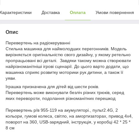
Характеристики
Доставка
Оплата
Умови повернення
Опис
Перевертень на радіокеруванні
Стильна машинка для наймолодших перегонників. Модель
вирізняється оригінальністю свого дизайну, у якому ретельно
пропрацьовані всі деталі. Завдяки такому можна створювати
найрізноманітніші ігрові сценарії. До цього варто додати, що
машинка сприяє розвитку моторики рук дитини, а також її
уяви.
Іграшка призначена для дітей від шести років.
Перевертень може виконувати безліч різних трюків, серед
яких перевороти, подолання різноманітних перешкод
Перевертень р/в 955-119 на акумуляторі., пульт2.4G, 2
кольори, гумові колеса, світло, на амортизаторах, привод 4х4,
поворот на 360, USB-зарядний, інструкція, у коробці 42 * 25 *
8 см