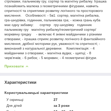
стрілками, пальчикову гру, сортер та магнітну рибалку. Іграшка
познайомить малюка з геометричними фігурами, навчить
спритності та сприятиме розвитку логічного та просторового
мислення. Особливості: - 5в1: сортер, магнітна рибалка,
гра-шнурівка, годинник, пальчикова гра; - кожна грань куба
має одну забавку: сортер гру-шнурівку годинник
пальчикову гру магнітну рибалку/геометричний сортер/
морквяну грядку - включає 4 знімні майданчики з різними
отворами; - іграшка сприяє розвитку логічного й фантазійного
мислення, дрібної моторики рук, уважності та спритності; -
виконаний з натуральної деревини. Комплектація: - 4
майданчики з отворами; - магнітна вудка; - щипці; - 8
черв’ячків; - 6 рибок; - 5 морквин; - 4 геометричні фігури.
Приховати
Характеристики
Користувальницькі характеристики
У скриньці
27
Для дітей
за 3 роки