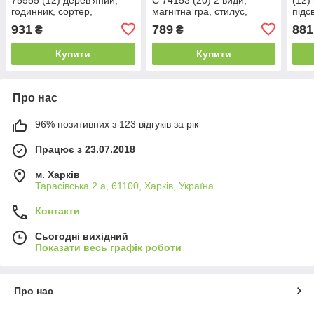
годинник, сортер,
магнітна гра, стилус,
підс
геометричні фігурки,
цифри, вкладиші,
звук
931
789
881
₴
₴
магнітна риболовля, гра з
пальчиковий лабіринт,
коро
морквинами, в коробці
сортер, в коробці,
Купити
Купити
Про нас
96% позитивних з 123 відгуків за рік
Працює з 23.07.2018
м. Харків
Тарасівська 2 а, 61100, Харків, Україна
Контакти
Сьогодні вихідний
Показати весь графік роботи
Про нас