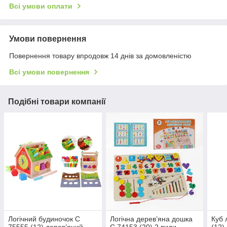
Всі умови оплати
Умови повернення
Повернення товару впродовж 14 днів за домовленістю
Всі умови повернення
Подібні товари компанії
Логічний будиночок C
Логічна дерев’яна дошка
Куб 
75555 (12) дерев’яний,
C 74153 (20) 2 види,
(12)