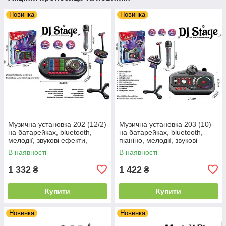
Новинка
Новинка
Музична установка 202 (12/2)
Музична установка 203 (10)
на батарейках, bluetooth,
на батарейках, bluetooth,
мелодії, звукові ефекти,
піаніно, мелодії, звукові
запис, підсвічування,
ефекти, запис, підсвічування,
В наявності
В наявності
мікрофон, стійка, в коробці
мікрофон, стійка, в
1 332
1 422
₴
₴
Купити
Купити
Новинка
Новинка