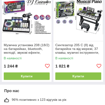
Музична установка 208 (18/2)
Синтезатор 205 C (8) від
на батарейках, bluetooth,
батарейок та від мережі, 37
мелодії, звукові ефекти,
клавіш, музичні інструменти,
запис, підсвічування,
звукові ефекти, регулювання
В наявності
В наявності
інтерактивні ігри, мікрофон,
ритму та гучності,
1 244
1 821
₴
₴
Купити
Купити
Про нас
96% позитивних з 123 відгуків за рік