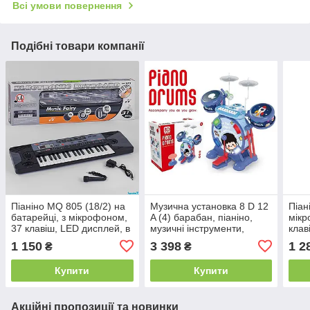
Всі умови повернення
Подібні товари компанії
Піаніно MQ 805 (18/2) на
Музична установка 8 D 12
Піан
батарейці, з мікрофоном,
A (4) барабан, піаніно,
мікр
37 клавіш, LED дисплей, в
музичні інструменти,
клав
коробці
мелодії, звуки, мікрофон,
або 
1 150
3 398
1 2
₴
₴
підсвічування, в коробці
мело
AUX-
Купити
Купити
Акційні пропозиції та новинки