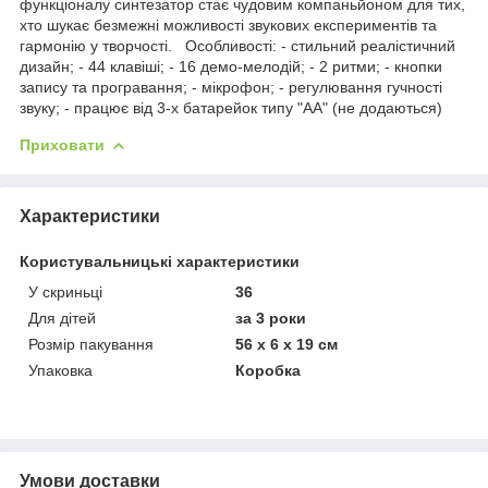
функціоналу синтезатор стає чудовим компаньйоном для тих,
хто шукає безмежні можливості звукових експериментів та
гармонію у творчості. Особливості: - стильний реалістичний
дизайн; - 44 клавіші; - 16 демо-мелодій; - 2 ритми; - кнопки
запису та програвання; - мікрофон; - регулювання гучності
звуку; - працює від 3-х батарейок типу "АА" (не додаються)
Приховати
Характеристики
Користувальницькі характеристики
У скриньці
36
Для дітей
за 3 роки
Розмір пакування
56 х 6 х 19 см
Упаковка
Коробка
Умови доставки