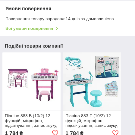
Умови повернення
Повернення товару впродовж 14 днів за домовленістю
Всі умови повернення
Подібні товари компанії
Піаніно 883 B (10/2) 12
Піаніно 883 F (10/2) 12
функцій, мікрофон,
функцій, мікрофон,
підсвічування, запис звуку,
підсвічування, запис звуку,
звукові ефекти, стілець, у
звукові ефекти, стілець, у
1 784
1 784
₴
₴
коробці
коробці