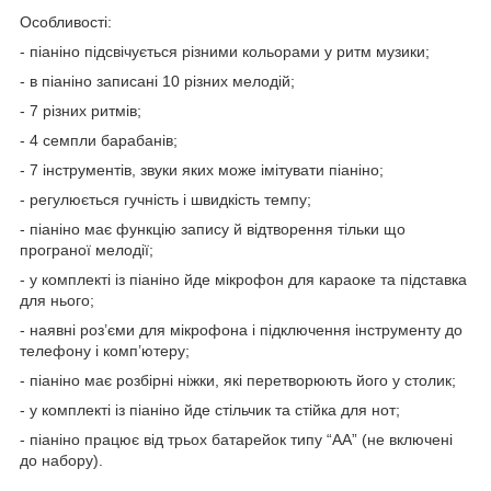
Особливості:
- піаніно підсвічується різними кольорами у ритм музики;
- в піаніно записані 10 різних мелодій;
- 7 різних ритмів;
- 4 семпли барабанів;
- 7 інструментів, звуки яких може імітувати піаніно;
- регулюється гучність і швидкість темпу;
- піаніно має функцію запису й відтворення тільки що
програної мелодії;
- у комплекті із піаніно йде мікрофон для караоке та підставка
для нього;
- наявні роз’єми для мікрофона і підключення інструменту до
телефону і комп’ютеру;
- піаніно має розбірні ніжки, які перетворюють його у столик;
- у комплекті із піаніно йде стільчик та стійка для нот;
- піаніно працює від трьох батарейок типу “АА” (не включені
до набору).