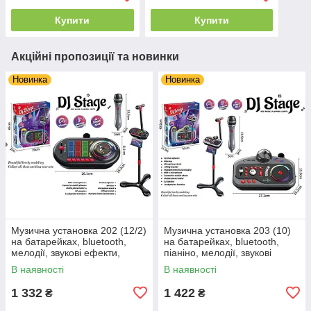
Купити
Купити
Акційні пропозиції та новинки
Новинка
Новинка
Музична установка 202 (12/2)
Музична установка 203 (10)
на батарейках, bluetooth,
на батарейках, bluetooth,
мелодії, звукові ефекти,
піаніно, мелодії, звукові
запис, підсвічування,
ефекти, запис, підсвічування,
В наявності
В наявності
мікрофон, стійка, в коробці
мікрофон, стійка, в
1 332
1 422
₴
₴