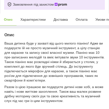
Замовлення під захистом
Опис
Характеристики
Доставка
Оплата
Умови п
Опис
Ваша дитина буде у захваті від цього милого піаніно! Адже ви
подаруєте їй не просто музичний інструмент, а цілу станцію
для караоке та запису своєї власної музики. Піаніно має 10
пре-записаних мелодій та вміє імітувати звуки 10 інструментів.
Також піаніно має розкладні ніжки й збирається у столик, у
комплекті до якого йде зручний стілець. До інструменту
підключається мікрофон для караоке, а також піаніно має
роз’єм для підключення до зовнішніх програвачів, таких як
смартфони й комп’ютери.
Разом із цією іграшкою ви подаруєте дитині нове хобі, а може
навіть і нове життєве захоплення. Також ваш малюк розвине
дрібну моторику своїх рук та свою креативність та музичний
слух під час гри із цим інструментом.