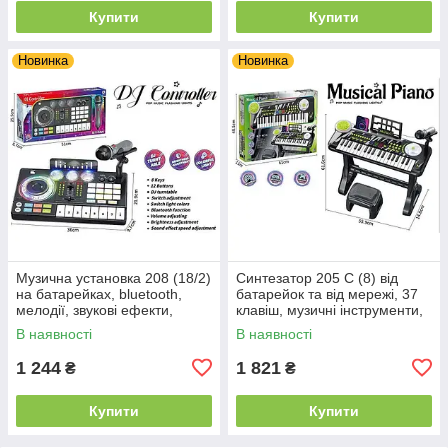
Купити
Купити
Новинка
Новинка
Музична установка 208 (18/2)
Синтезатор 205 C (8) від
на батарейках, bluetooth,
батарейок та від мережі, 37
мелодії, звукові ефекти,
клавіш, музичні інструменти,
запис, підсвічування,
звукові ефекти, регулювання
В наявності
В наявності
інтерактивні ігри, мікрофон,
ритму та гучності,
1 244
1 821
₴
₴
Купити
Купити