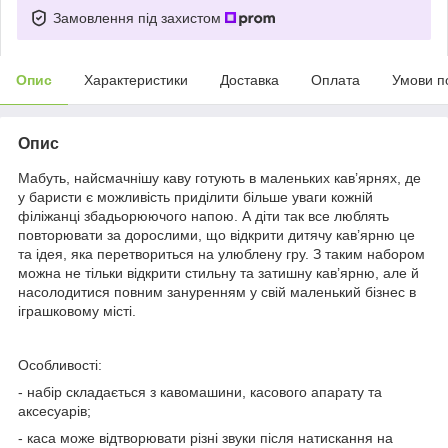
Замовлення під захистом
Опис
Характеристики
Доставка
Оплата
Умови п
Опис
Мабуть, найсмачнішу каву готують в маленьких кав’ярнях, де
у баристи є можливість приділити більше уваги кожній
філіжанці збадьорюючого напою. А діти так все люблять
повторювати за дорослими, що відкрити дитячу кав’ярню це
та ідея, яка перетвориться на улюблену гру. З таким набором
можна не тільки відкрити стильну та затишну кав’ярню, але й
насолодитися повним зануренням у свій маленький бізнес в
іграшковому місті.
Особливості:
- набір складається з кавомашини, касового апарату та
аксесуарів;
- каса може відтворювати різні звуки після натискання на