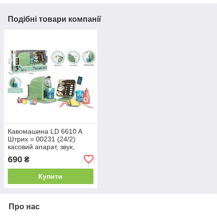
Подібні товари компанії
Кавомашина LD 6610 A
Штрих = 00231 (24/2)
касовий апарат, звук,
підсвічування, ллється
690
₴
вода, аксесуари, капсули з
кавою, в коробці
Купити
Про нас