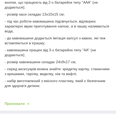
кнопки, що працюють від 2-х батарейок типу “ААА” (не
додаються);
- розмір каси складає 13х10х15 см;
- під час роботи кавомашина підсвічується, відтворює
характерні звуки приготування напою, а в чашку наливається
вода;
- до кавомашини додається імітація капсул з кавою, які теж
вставляються в іграшку;
- кавомашина працює від 3-х батарейок типу “АА” (не
додаються);
- розмір кавомашини складає 24х9х17 см;
- серед аксесуарів можна знайти: кредитку картку, стаканчики
з кришками, тарілку, виделку, ніж та вафлі;
- набір виготовлений з якісного пластику, який є безпечним
для здоров’я дитини.
Приховати