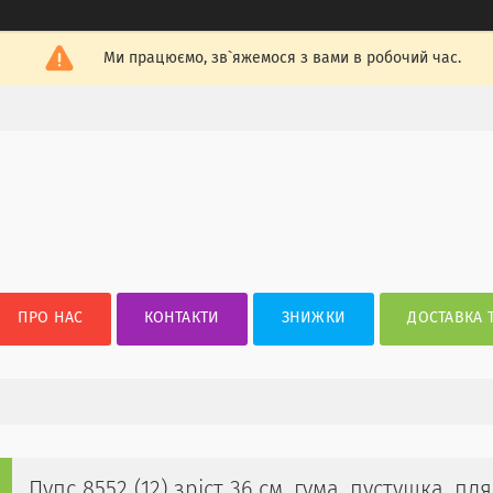
Ми працюємо, зв`яжемося з вами в робочий час.
ПРО НАС
КОНТАКТИ
ЗНИЖКИ
ДОСТАВКА 
Пупс 8552 (12) зріст 36 см, гума, пустушка, пл