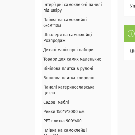
Інтер’єрні самоклеючі панелі
Уп
під шкіру
Плівка на самоклейці
67см*10м
Шпалери на самоклейці
Розпродаж
Дитячі манікюрні набори
Ці
Товари для самих маленьких
Вінілова плитка в рулоні
Вінілова плитка ковролін
Панелі катеринославська
цегла
Садові меблі
Рейки 150*9*3000 мм
PET плитка 900*400
Плівка на самоклейці