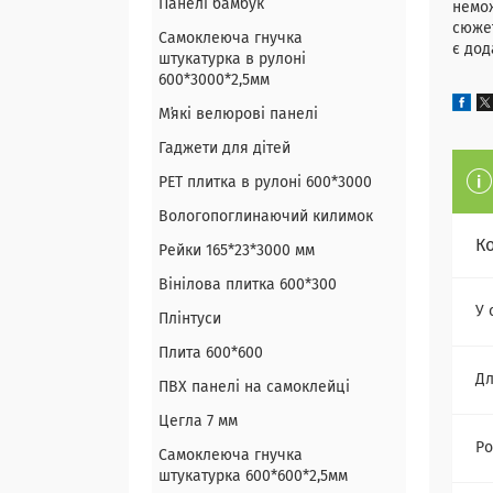
Панелі бамбук
немож
сюжет
Самоклеюча гнучка
є дод
штукатурка в рулоні
600*3000*2,5мм
Мʼякі велюрові панелі
Гаджети для дітей
PET плитка в рулоні 600*3000
Вологопоглинаючий килимок
К
Рейки 165*23*3000 мм
Вінілова плитка 600*300
У 
Плінтуси
Плита 600*600
Дл
ПВХ панелі на самоклейці
Цегла 7 мм
Ро
Самоклеюча гнучка
штукатурка 600*600*2,5мм