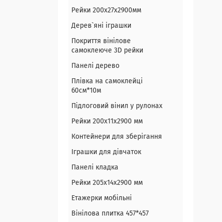
Рейки 200х27х2900мм
Дерев`яні іграшки
Покриття вінілове
самоклеюче 3D рейки
Панелі дерево
Плівка на самоклейці
60см*10м
Підлоговий вінил у рулонах
Рейки 200х11х2900 мм
Контейнери для зберігання
Іграшки для дівчаток
Панелі кладка
Рейки 205х14х2900 мм
Етажерки мобільні
Вінілова плитка 457*457