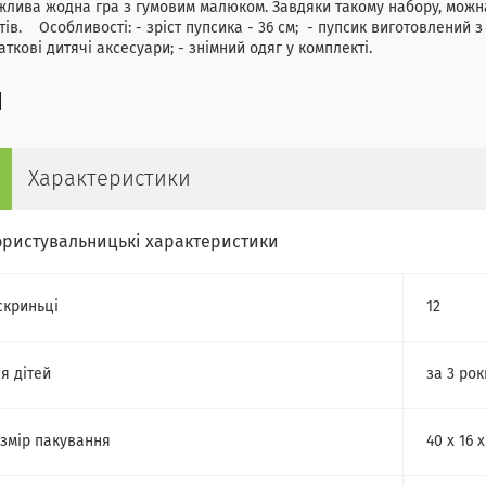
лива жодна гра з гумовим малюком. Завдяки такому набору, можна
ів. Особливості: - зріст пупсика - 36 см; - пупсик виготовлений з я
аткові дитячі аксесуари; - знімний одяг у комплекті.
Характеристики
ористувальницькі характеристики
скриньці
12
я дітей
за 3 рок
змір пакування
40 х 16 