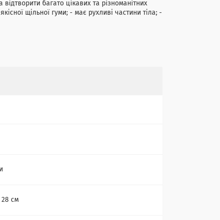
 відтворити багато цікавих та різноманітних
кісної щільної гуми; - має рухливі частини тіла; -
и
х 28 см