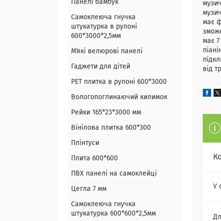
Панелі бамбук
музич
музич
Самоклеюча гнучка
має ф
штукатурка в рулоні
зможе
600*3000*2,5мм
має 7
піані
Мʼякі велюрові панелі
підкл
Гаджети для дітей
від т
PET плитка в рулоні 600*3000
Вологопоглинаючий килимок
Рейки 165*23*3000 мм
Вінілова плитка 600*300
Плінтуси
К
Плита 600*600
ПВХ панелі на самоклейці
У 
Цегла 7 мм
Самоклеюча гнучка
штукатурка 600*600*2,5мм
Дл