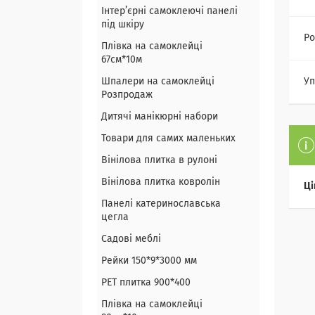
Інтер’єрні самоклеючі панелі
під шкіру
Ро
Плівка на самоклейці
67см*10м
Шпалери на самоклейці
Уп
Розпродаж
Дитячі манікюрні набори
Товари для самих маленьких
Вінілова плитка в рулоні
Вінілова плитка ковролін
Ці
Панелі катеринославська
цегла
Садові меблі
Рейки 150*9*3000 мм
PET плитка 900*400
Плівка на самоклейці