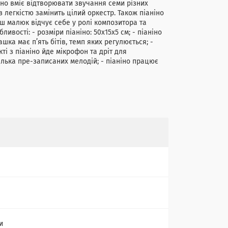
іно вміє відтворювати звучання семи різних
із легкістю замінить цілий оркестр. Також піаніно
аш малюк відчує себе у ролі композитора та
ивості: - розміри піаніно: 50х15х5 см; - піаніно
ашка має п’ять бітів, темп яких регулюється; -
ті з піаніно йде мікрофон та дріт для
кілька пре-записаних мелодій; - піаніно працює
и