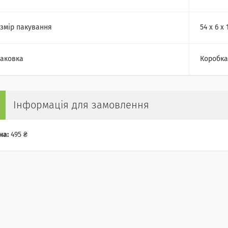
змір пакування
54 х 6 х 
аковка
Коробка
Інформація для замовлення
на:
495 ₴