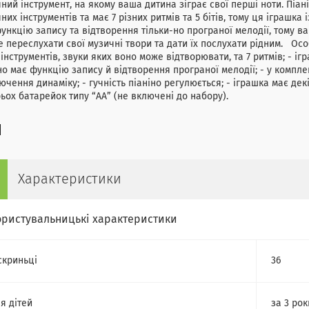
ний інструмент, на якому ваша дитина зіграє свої перші ноти. Піан
них інструментів та має 7 різних ритмів та 5 бітів, тому ця іграшка 
ункцію запису та відтворення тільки-но програної мелодії, тому в
 переслухати свої музичні твори та дати їх послухати рідним. Особл
 інструментів, звуки яких воно може відтворювати, та 7 ритмів; - ігр
но має функцію запису й відтворення програної мелодії; - у комплек
ючення динаміку; - гучність піаніно регулюється; - іграшка має де
рьох батарейок типу “АА” (не включені до набору).
Характеристики
ористувальницькі характеристики
скриньці
36
я дітей
за 3 рок