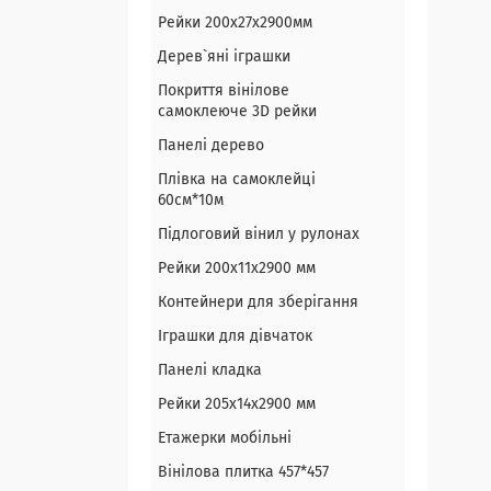
Рейки 200х27х2900мм
Дерев`яні іграшки
Покриття вінілове
самоклеюче 3D рейки
Панелі дерево
Плівка на самоклейці
60см*10м
Підлоговий вінил у рулонах
Рейки 200х11х2900 мм
Контейнери для зберігання
Іграшки для дівчаток
Панелі кладка
Рейки 205х14х2900 мм
Етажерки мобільні
Вінілова плитка 457*457