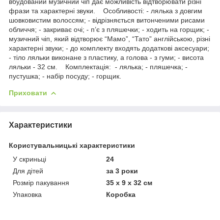
вбудований музичний чіп дає можливість відтворювати різні
фрази та характерні звуки. Особливості: - лялька з довгим
шовковистим волоссям; - відрізняється витонченими рисами
обличчя; - закриває очі; - п’є з пляшечки; - ходить на горщик; -
музичний чіп, який відтворює “Мамо”, “Тато” англійською, різні
характерні звуки; - до комплекту входять додаткові аксесуари;
- тіло ляльки виконане з пластику, а голова - з гуми; - висота
ляльки - 32 см. Комплектація: - лялька; - пляшечка; -
пустушка; - набір посуду; - горщик.
Приховати
Характеристики
Користувальницькі характеристики
У скриньці
24
Для дітей
за 3 роки
Розмір пакування
35 х 9 х 32 см
Упаковка
Коробка