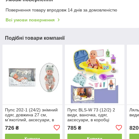
Повернення товару впродовж 14 днів за домовленістю
Всі умови повернення
Подібні товари компанії
Пупс 202-1 (24/2) знімний
Пупс BLS-W 73 (12/2) 2
Ляль
одяг, довжина 27 см,
види, ваночка, одяг,
види
м’якотілий, аксесуари, в
аксесуари, в коробці
коробці
726
785
820
₴
₴
Купити
Купити