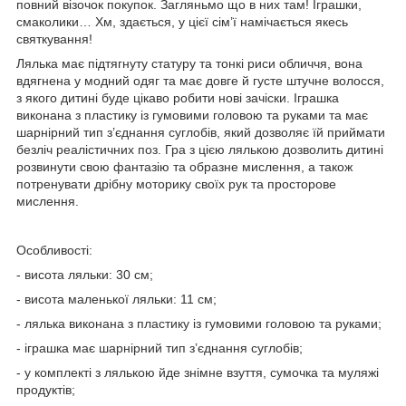
повний візочок покупок. Загляньмо що в них там! Іграшки,
смаколики… Хм, здається, у цієї сім’ї намічається якесь
святкування!
Лялька має підтягнуту статуру та тонкі риси обличчя, вона
вдягнена у модний одяг та має довге й густе штучне волосся,
з якого дитині буде цікаво робити нові зачіски. Іграшка
виконана з пластику із гумовими головою та руками та має
шарнірний тип з’єднання суглобів, який дозволяє їй приймати
безліч реалістичних поз. Гра з цією лялькою дозволить дитині
розвинути свою фантазію та образне мислення, а також
потренувати дрібну моторику своїх рук та просторове
мислення.
Особливості:
- висота ляльки: 30 см;
- висота маленької ляльки: 11 см;
- лялька виконана з пластику із гумовими головою та руками;
- іграшка має шарнірний тип з’єднання суглобів;
- у комплекті з лялькою йде знімне взуття, сумочка та муляжі
продуктів;