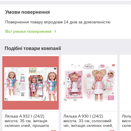
Умови повернення
Повернення товару впродовж 14 днів за домовленістю
Всі умови повернення
Подібні товари компанії
Лялька A 932 I (24/2)
Лялька A 930 I (24/2)
Ляль
висота: 35 см, імітація
висота: 33 см, голосовий
висо
скляних очей, прошите
чіп, імітація скляних очей,
скля
волосся, одяг, аксесуари,
пустушка, аксесуари, в
воло