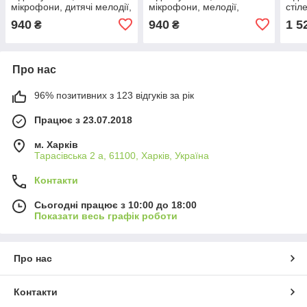
мікрофони, дитячі мелодії,
мікрофони, мелодії,
стіл
підключення до MP3,
підключення до MP3,
мере
940
940
1 5
₴
₴
регулювання гучності,
регулювання гучності,
звук
функція запису, зміна
функція запису, зміна
регу
голосу,
Про нас
96% позитивних з 123 відгуків за рік
Працює з 23.07.2018
м. Харків
Тарасівська 2 а, 61100, Харків, Україна
Контакти
Сьогодні працює з 10:00 до 18:00
Показати весь графік роботи
Про нас
Контакти